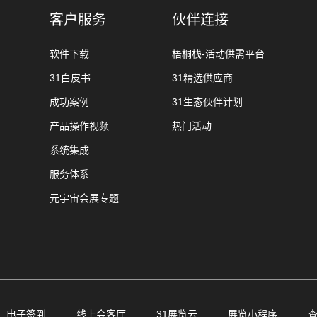
客户服务
伙伴连接
软件下载
梧桐栈-活动供需平台
31白皮书
31精选供应商
成功案例
31生态伙伴计划
产品操作视频
热门活动
系统集成
服务体系
元宇宙会展专题
电子签到
线上会客厅
31展览云
展览小程序