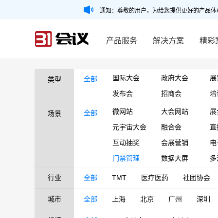
通知：尊敬的用户，为给您提供更好的产品体
产品服务
解决方案
精彩
国际大会
政府大会
展
全部
类型
发布会
招商会
培
微网站
大会网站
展
全部
场景
元宇宙大会
融合会
直
互动抽奖
会展营销
电
门禁管理
数据大屏
多
行业
全部
TMT
医疗医药
社团协会
城市
全部
上海
北京
广州
深圳