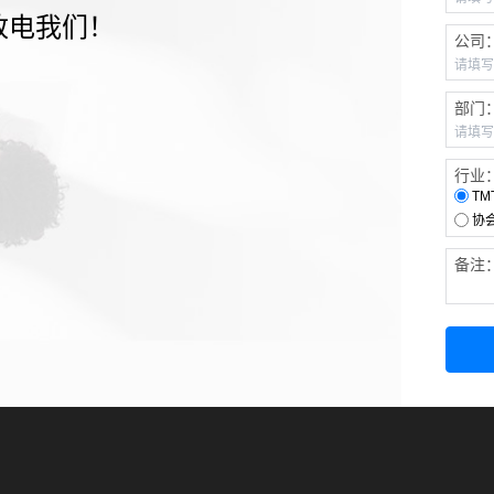
致电我们！
公司
部门
行业
TM
协
备注