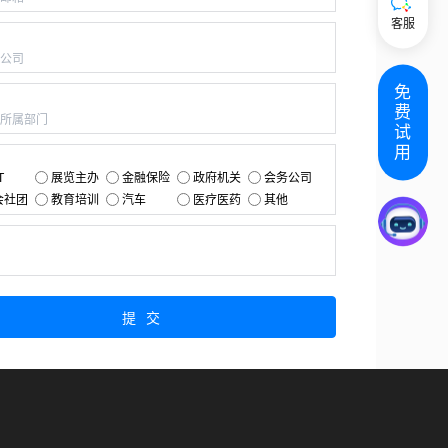
客服
：
免
：
费
试
用
：
T
展览主办
金融保险
政府机关
会务公司
会社团
教育培训
汽车
医疗医药
其他
：
提交