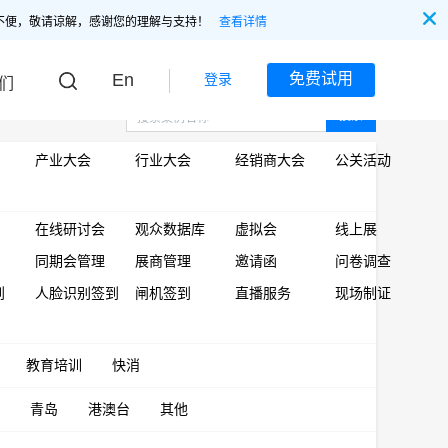
不便，敬请谅解，感谢您的理解与支持！
查看详情
En
免费试用
登录
们
搜索
产业大会
行业大会
经销商大会
公关活动
在线研讨会
观众数据库
虚拟会
线上展
同期会管理
展商管理
邀请函
问卷调查
到
人脸识别签到
闸机签到
直播服务
现场制证
教育培训
快消
青岛
港澳台
其他