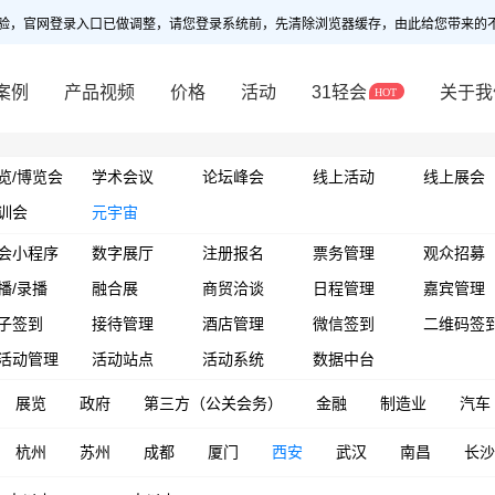
验，官网登录入口已做调整，请您登录系统前，先清除浏览器缓存，由此给您带来的
案例
产品视频
价格
活动
31轻会
关于我
览/博览会
学术会议
论坛峰会
线上活动
线上展会
训会
元宇宙
会小程序
数字展厅
注册报名
票务管理
观众招募
播/录播
融合展
商贸洽谈
日程管理
嘉宾管理
子签到
接待管理
酒店管理
微信签到
二维码签
活动管理
活动站点
活动系统
数据中台
展览
政府
第三方（公关会务）
金融
制造业
汽车
杭州
苏州
成都
厦门
西安
武汉
南昌
长沙