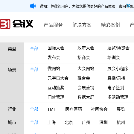
通知：尊敬的用户，为给您提供更好的产品体验，官网登录
产品服务
解决方案
精彩案例
国际大会
政府大会
展览/博览会
全部
类型
发布会
招商会
培训会
微网站
大会网站
展会小程序
全部
场景
元宇宙大会
融合会
直播/录播
互动抽奖
会展营销
电子签到
门禁管理
数据大屏
多活动管理
行业
全部
TMT
医疗医药
社团协会
展览
城市
全部
上海
北京
广州
深圳
杭州