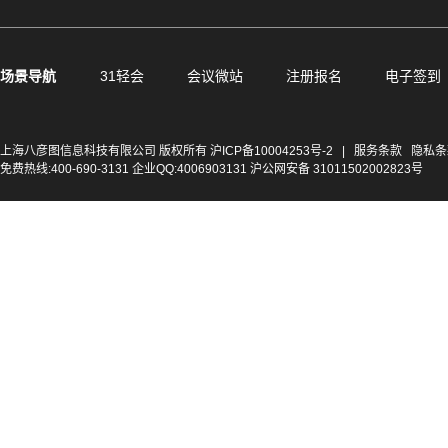
场景导航
31轻会
会议微站
注册报名
电子签到
上海八彦图信息科技有限公司 版权所有
沪ICP备10004253号-2
|
服务条款
隐私条
免费热线:400-690-3131 企业QQ:4006903131 沪公网安备 31011502002823号