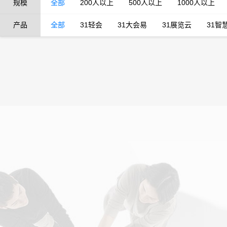
规模
全部
200人以上
500人以上
1000人以上
产品
全部
31轻会
31大会易
31展览云
31智