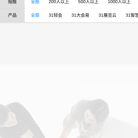
规模
全部
200人以上
500人以上
1000人以上
产品
全部
31轻会
31大会易
31展览云
31智