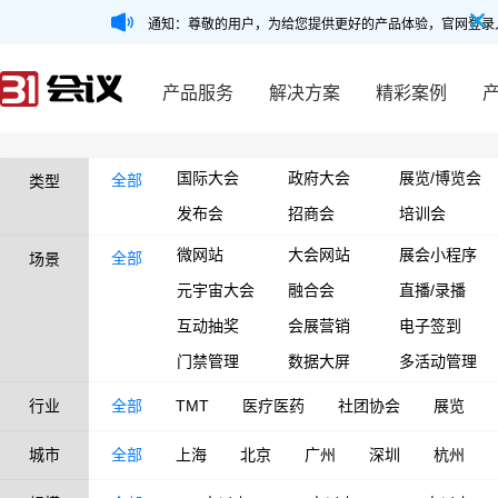
通知：尊敬的用户，为给您提供更好的产品体验，官网登录
产品服务
解决方案
精彩案例
国际大会
政府大会
展览/博览会
全部
类型
发布会
招商会
培训会
微网站
大会网站
展会小程序
全部
场景
元宇宙大会
融合会
直播/录播
互动抽奖
会展营销
电子签到
门禁管理
数据大屏
多活动管理
行业
全部
TMT
医疗医药
社团协会
展览
城市
全部
上海
北京
广州
深圳
杭州