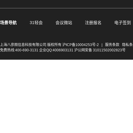
场景导航
31轻会
会议微站
注册报名
电子签到
上海八彦图信息科技有限公司 版权所有
沪ICP备10004253号-2
|
服务条款
隐私条
免费热线:400-690-3131 企业QQ:4006903131 沪公网安备 31011502002823号