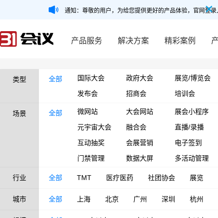
通知：尊敬的用户，为给您提供更好的产品体验，官网登录
产品服务
解决方案
精彩案例
国际大会
政府大会
展览/博览会
全部
类型
发布会
招商会
培训会
微网站
大会网站
展会小程序
全部
场景
元宇宙大会
融合会
直播/录播
互动抽奖
会展营销
电子签到
门禁管理
数据大屏
多活动管理
行业
全部
TMT
医疗医药
社团协会
展览
城市
全部
上海
北京
广州
深圳
杭州