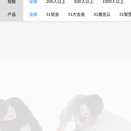
规模
全部
200人以上
500人以上
1000人以上
产品
全部
31轻会
31大会易
31展览云
31智