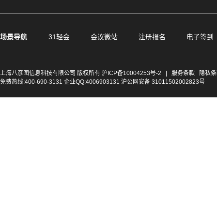
场景导航
31轻会
会议微站
注册报名
电子签到
上海八彦图信息科技有限公司 版权所有
沪ICP备10004253号-2
|
服务条款
隐私条
免费热线:400-690-3131 企业QQ:4006903131 沪公网安备 31011502002823号