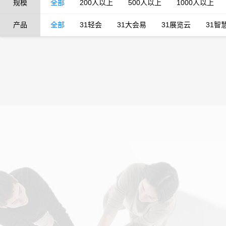
规模
全部
200人以上
500人以上
1000人以上
产品
全部
31轻会
31大会易
31展览云
31智