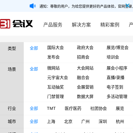
通知：尊敬的用户，为给您提供更好的产品体验，官网登录
产品服务
解决方案
精彩案例
国际大会
政府大会
展览/博览会
全部
类型
发布会
招商会
培训会
微网站
大会网站
展会小程序
全部
场景
元宇宙大会
融合会
直播/录播
互动抽奖
会展营销
电子签到
门禁管理
数据大屏
多活动管理
行业
全部
TMT
医疗医药
社团协会
展览
城市
全部
上海
北京
广州
深圳
杭州