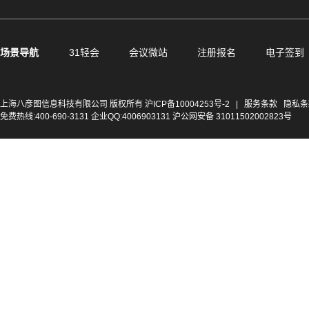
场景导航
31轻会
会议微站
注册报名
电子签到
上海八彦图信息科技有限公司 版权所有
沪ICP备10004253号-2
|
服务条款
隐私条
免费热线:400-690-3131 企业QQ:4006903131 沪公网安备 31011502002823号