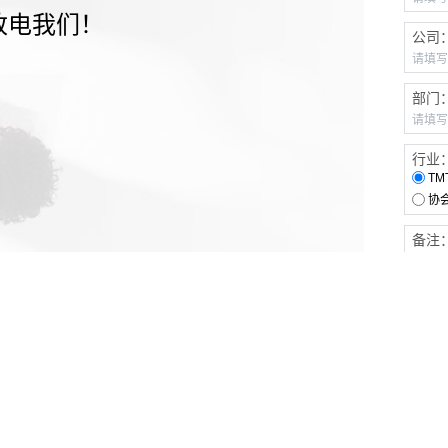
致电我们！
公司
部门
行业
TM
协
备注