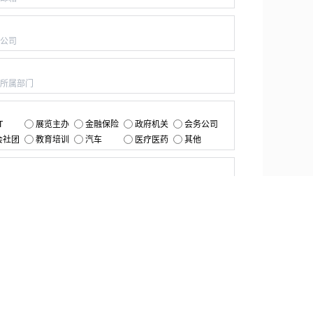
：
：
：
T
展览主办
金融保险
政府机关
会务公司
会社团
教育培训
汽车
医疗医药
其他
：
提交