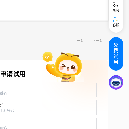
热线
客服
上一页
下一页
免
费
试
用
申请试用
：
号：
：