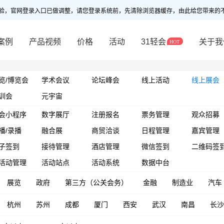
验，官网登录入口已做调整，请您登录系统前，先清除浏览器缓存，由此给您带来的
案例
产品视频
价格
活动
31轻会
关于我
览/博览会
学术会议
论坛峰会
线上活动
线上展会
训会
元宇宙
会小程序
数字展厅
注册报名
票务管理
观众招募
播/录播
融合展
商贸洽谈
日程管理
嘉宾管理
子签到
接待管理
酒店管理
微信签到
二维码签
活动管理
活动站点
活动系统
数据中台
展览
政府
第三方（公关会务）
金融
制造业
汽车
杭州
苏州
成都
厦门
西安
武汉
南昌
长沙