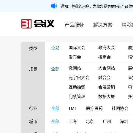
通知：尊敬的用户，为给您提供更好的产品体
产品服务
解决方案
精彩
国际大会
政府大会
展
全部
类型
发布会
招商会
培
微网站
大会网站
展
全部
场景
元宇宙大会
融合会
直
互动抽奖
会展营销
电
门禁管理
数据大屏
多
行业
全部
TMT
医疗医药
社团协会
城市
全部
上海
北京
广州
深圳