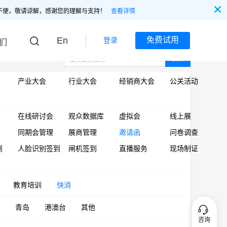
不便，敬请谅解，感谢您的理解与支持！
查看详情
En
免费试用
登录
们
搜索
产业大会
行业大会
经销商大会
公关活动
在线研讨会
观众数据库
虚拟会
线上展
同期会管理
展商管理
邀请函
问卷调查
到
人脸识别签到
闸机签到
直播服务
现场制证
教育培训
快消
青岛
港澳台
其他
咨询