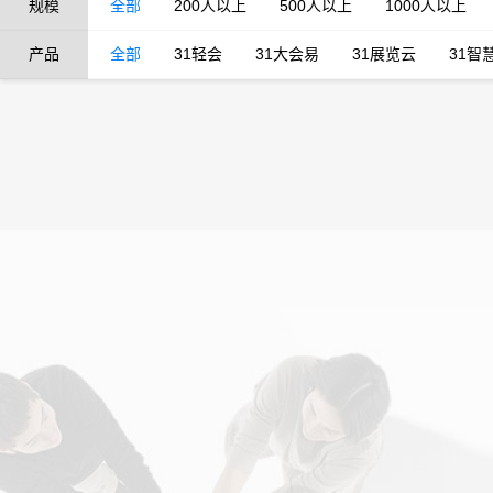
规模
全部
200人以上
500人以上
1000人以上
产品
全部
31轻会
31大会易
31展览云
31智