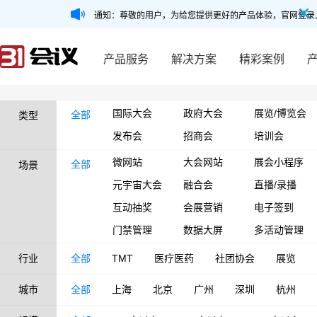
通知：尊敬的用户，为给您提供更好的产品体验，官网登录
产品服务
解决方案
精彩案例
国际大会
政府大会
展览/博览会
全部
类型
发布会
招商会
培训会
微网站
大会网站
展会小程序
全部
场景
元宇宙大会
融合会
直播/录播
互动抽奖
会展营销
电子签到
门禁管理
数据大屏
多活动管理
行业
全部
TMT
医疗医药
社团协会
展览
城市
全部
上海
北京
广州
深圳
杭州