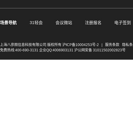
场景导航
31轻会
会议微站
注册报名
电子签到
上海八彦图信息科技有限公司 版权所有
沪ICP备10004253号-2
|
服务条款
隐私条
免费热线:400-690-3131 企业QQ:4006903131 沪公网安备 31011502002823号