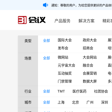
通知：尊敬的用户，为给您提供更好的产品体
产品服务
解决方案
精彩
国际大会
政府大会
展
全部
类型
发布会
招商会
培
微网站
大会网站
展
全部
场景
元宇宙大会
融合会
直
互动抽奖
会展营销
电
门禁管理
数据大屏
多
行业
全部
TMT
医疗医药
社团协会
城市
全部
上海
北京
广州
深圳