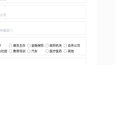
：
：
：
T
展览主办
金融保险
政府机关
会务公司
会社团
教育培训
汽车
医疗医药
其他
：
提交