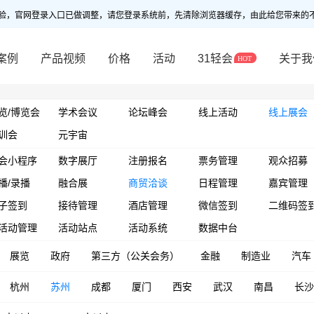
验，官网登录入口已做调整，请您登录系统前，先清除浏览器缓存，由此给您带来的
案例
产品视频
价格
活动
31轻会
关于我
览/博览会
学术会议
论坛峰会
线上活动
线上展会
训会
元宇宙
会小程序
数字展厅
注册报名
票务管理
观众招募
播/录播
融合展
商贸洽谈
日程管理
嘉宾管理
子签到
接待管理
酒店管理
微信签到
二维码签
活动管理
活动站点
活动系统
数据中台
展览
政府
第三方（公关会务）
金融
制造业
汽车
杭州
苏州
成都
厦门
西安
武汉
南昌
长沙