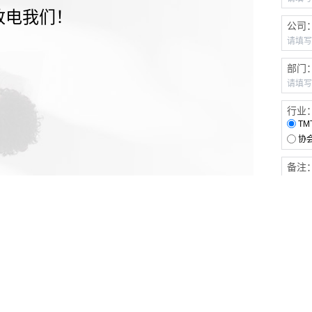
致电我们！
公司
部门
行业
TM
协
备注