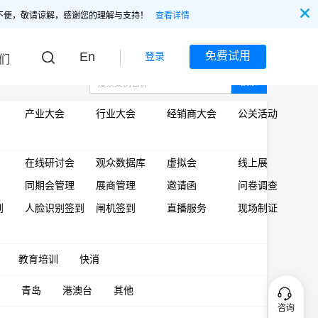
不便，敬请谅解，感谢您的理解与支持！
查看详情
En
免费试用
登录
们
搜索
产业大会
行业大会
经销商大会
公关活动
在线研讨会
观众数据库
虚拟会
线上展
同期会管理
展商管理
邀请函
问卷调查
到
人脸识别签到
闸机签到
直播服务
现场制证
教育培训
快消
青岛
港澳台
其他
咨询