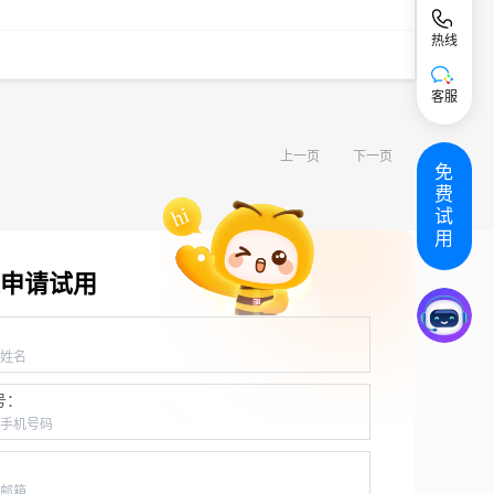
热线
客服
上一页
下一页
免
费
试
用
申请试用
：
号：
：