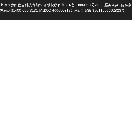
上海八彦图信息科技有限公司 版权所有
沪ICP备10004253号-2
|
服务条款
隐私条
免费热线:400-690-3131 企业QQ:4006903131 沪公网安备 31011502002823号