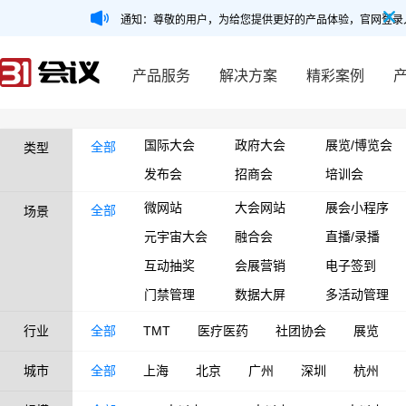
通知：尊敬的用户，为给您提供更好的产品体验，官网登录
产品服务
解决方案
精彩案例
国际大会
政府大会
展览/博览会
全部
类型
发布会
招商会
培训会
微网站
大会网站
展会小程序
全部
场景
元宇宙大会
融合会
直播/录播
互动抽奖
会展营销
电子签到
门禁管理
数据大屏
多活动管理
行业
全部
TMT
医疗医药
社团协会
展览
城市
全部
上海
北京
广州
深圳
杭州