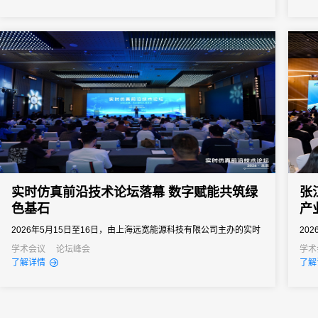
之界、破业务之界"三重破界之势，擘画公司高质量发展的全新蓝
图。
实时仿真前沿技术论坛落幕 数字赋能共筑绿
张
色基石
产
2026年5月15日至16日，由上海远宽能源科技有限公司主办的实时
20
仿真前沿技术论坛在北京圆满举办。
海干
学术会议
论坛峰会
学术
了解详情
了解
首发
作平
模化
影响.