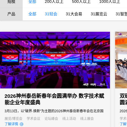
规模
全部
200人以上
500人以上
1000人以上
产品
全部
31轻会
31大会易
31展览云
31智
2026神州泰岳新春年会圆满举办 数字技术赋
双
能企业年度盛典
圆
3月13日，以"破界·焕新"为主题的2026神州泰岳新春年会在北京国
20
家会议中心成功举办。来自全国的1600余名泰岳人齐聚一堂，回望
举办
展览/博览会
学术会议
论坛峰会
线上活动
线上展会
学术
了解详情
了解
2025奋进征程，共启AI时代的战略新征程，以"破认知之界、破人效