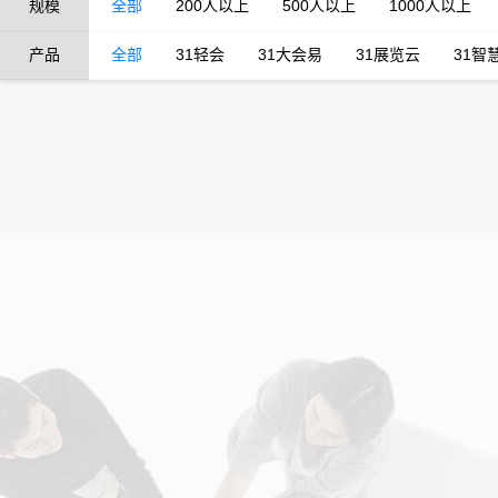
规模
全部
200人以上
500人以上
1000人以上
产品
全部
31轻会
31大会易
31展览云
31智