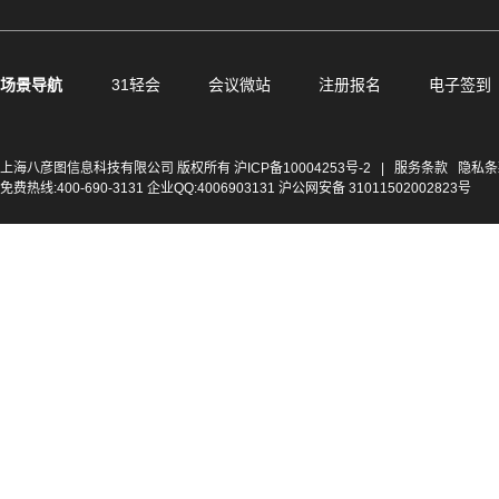
场景导航
31轻会
会议微站
注册报名
电子签到
上海八彦图信息科技有限公司 版权所有
沪ICP备10004253号-2
|
服务条款
隐私条
免费热线:400-690-3131 企业QQ:4006903131 沪公网安备 31011502002823号