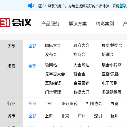
通知：尊敬的用户，为给您提供更好的产品体验，官网登录
产品服务
解决方案
精彩案例
国际大会
政府大会
展览/博览会
全部
类型
发布会
招商会
培训会
微网站
大会网站
展会小程序
全部
场景
元宇宙大会
融合会
直播/录播
互动抽奖
会展营销
电子签到
门禁管理
数据大屏
多活动管理
行业
全部
TMT
医疗医药
社团协会
展览
城市
全部
上海
北京
广州
深圳
杭州