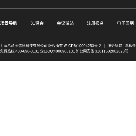
场景导航
31轻会
会议微站
注册报名
电子签到
上海八彦图信息科技有限公司 版权所有
沪ICP备10004253号-2
|
服务条款
隐私条
免费热线:400-690-3131 企业QQ:4006903131 沪公网安备 31011502002823号