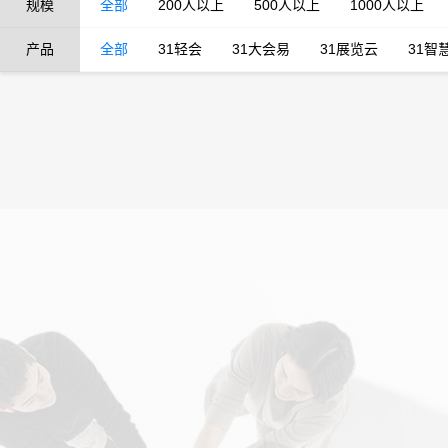
规模
全部
200人以上
500人以上
1000人以上
产品
全部
31轻会
31大会易
31展览云
31智