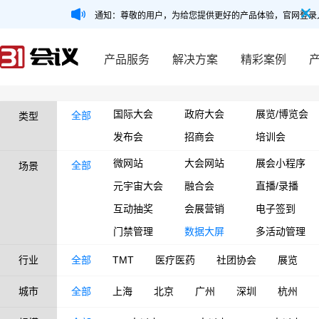
通知：尊敬的用户，为给您提供更好的产品体验，官网登录
产品服务
解决方案
精彩案例
国际大会
政府大会
展览/博览会
全部
类型
发布会
招商会
培训会
微网站
大会网站
展会小程序
全部
场景
元宇宙大会
融合会
直播/录播
互动抽奖
会展营销
电子签到
门禁管理
数据大屏
多活动管理
行业
全部
TMT
医疗医药
社团协会
展览
城市
全部
上海
北京
广州
深圳
杭州