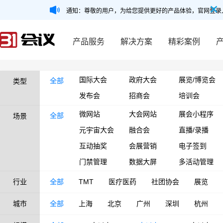
通知：尊敬的用户，为给您提供更好的产品体验，官网登录
产品服务
解决方案
精彩案例
国际大会
政府大会
展览/博览会
全部
类型
发布会
招商会
培训会
微网站
大会网站
展会小程序
全部
场景
元宇宙大会
融合会
直播/录播
互动抽奖
会展营销
电子签到
门禁管理
数据大屏
多活动管理
行业
全部
TMT
医疗医药
社团协会
展览
城市
全部
上海
北京
广州
深圳
杭州