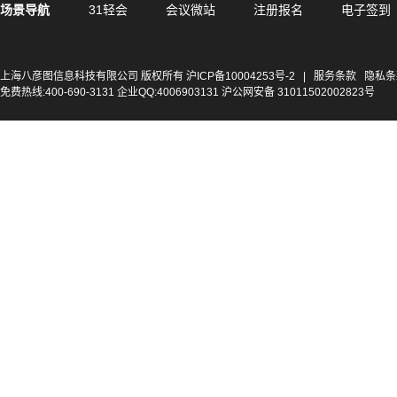
场景导航
31轻会
会议微站
注册报名
电子签到
上海八彦图信息科技有限公司 版权所有
沪ICP备10004253号-2
|
服务条款
隐私条
免费热线:400-690-3131 企业QQ:4006903131 沪公网安备 31011502002823号