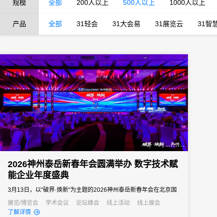
规模
全部
200人以上
500人以上
1000人以上
产品
全部
31轻会
31大会易
31展览云
31智
2026神州泰岳新春年会圆满举办 数字技术赋
能企业年度盛典
3月13日，以"破界·焕新"为主题的2026神州泰岳新春年会在北京国
家会议中心成功举办。来自全国的1600余名泰岳人齐聚一堂，回望
展览/博览会
学术会议
论坛峰会
线上活动
线上展会
了解详情
2025奋进征程，共启AI时代的战略新征程，以"破认知之界、破人效