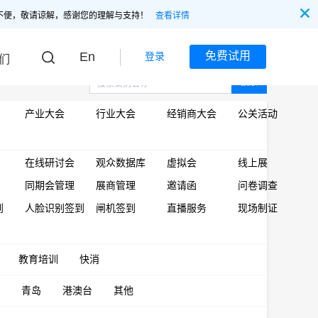
不便，敬请谅解，感谢您的理解与支持！
查看详情
En
免费试用
登录
们
搜索
产业大会
行业大会
经销商大会
公关活动
在线研讨会
观众数据库
虚拟会
线上展
同期会管理
展商管理
邀请函
问卷调查
到
人脸识别签到
闸机签到
直播服务
现场制证
教育培训
快消
青岛
港澳台
其他