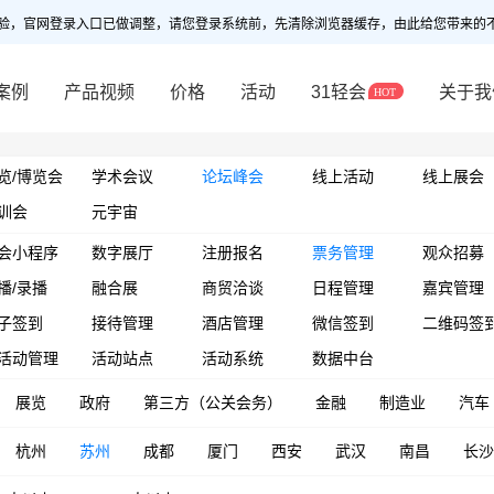
验，官网登录入口已做调整，请您登录系统前，先清除浏览器缓存，由此给您带来的
案例
产品视频
价格
活动
31轻会
关于我
览/博览会
学术会议
论坛峰会
线上活动
线上展会
训会
元宇宙
会小程序
数字展厅
注册报名
票务管理
观众招募
播/录播
融合展
商贸洽谈
日程管理
嘉宾管理
子签到
接待管理
酒店管理
微信签到
二维码签
活动管理
活动站点
活动系统
数据中台
展览
政府
第三方（公关会务）
金融
制造业
汽车
杭州
苏州
成都
厦门
西安
武汉
南昌
长沙