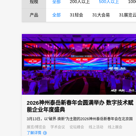
规模
全部
200人以上
500人以上
10
产品
全部
31轻会
31大会易
31展览
2026神州泰岳新春年会圆满举办 数字技术赋
能企业年度盛典
3月13日，以"破界·焕新"为主题的2026神州泰岳新春年会在北京国
家会议中心成功举办。来自全国的1600余名泰岳人齐聚一堂，回望
展览/博览会
学术会议
论坛峰会
线上活动
线上展会
了解详情
2025奋进征程，共启AI时代的战略新征程，以"破认知之界、破人效