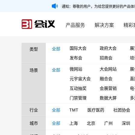
通知：尊敬的用户，为给您提供更好的产品体
产品服务
解决方案
精彩
国际大会
政府大会
展
全部
类型
发布会
招商会
培
微网站
大会网站
展
全部
场景
元宇宙大会
融合会
直
互动抽奖
会展营销
电
门禁管理
数据大屏
多
行业
全部
TMT
医疗医药
社团协会
城市
全部
上海
北京
广州
深圳