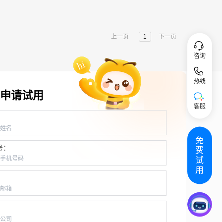
上一页
1
下一页
咨询
热线
申请试用
客服
：
免
号：
费
试
用
：
：