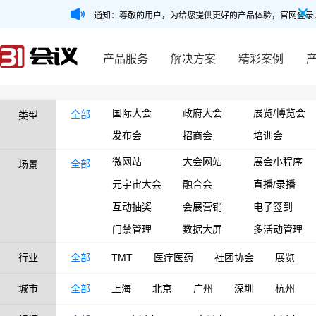
通知：尊敬的用户，为给您提供更好的产品体验，官网登录
产品服务
解决方案
精彩案例
国际大会
政府大会
展览/博览会
全部
类型
发布会
招商会
培训会
微网站
大会网站
展会小程序
全部
场景
元宇宙大会
融合会
直播/录播
互动抽奖
会展营销
电子签到
门禁管理
数据大屏
多活动管理
行业
全部
TMT
医疗医药
社团协会
展览
城市
全部
上海
北京
广州
深圳
杭州