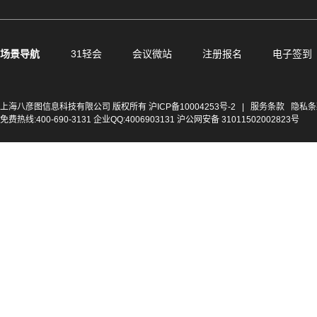
场景导航
31轻会
会议微站
注册报名
电子签到
上海八彦图信息科技有限公司 版权所有
沪ICP备10004253号-2
|
服务条款
隐私条
免费热线:400-690-3131 企业QQ:4006903131 沪公网安备 31011502002823号