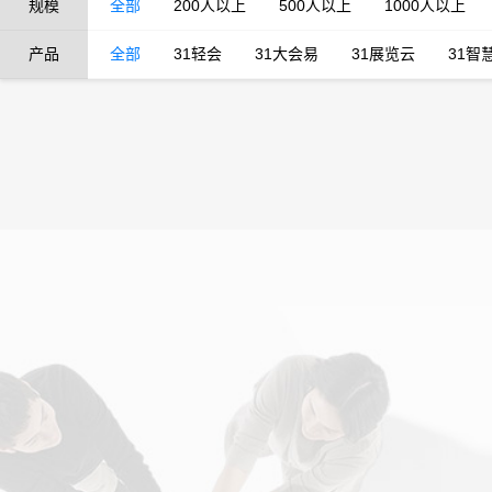
规模
全部
200人以上
500人以上
1000人以上
产品
全部
31轻会
31大会易
31展览云
31智