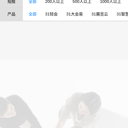
规模
全部
200人以上
500人以上
1000人以上
产品
全部
31轻会
31大会易
31展览云
31智