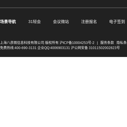
场景导航
31轻会
会议微站
注册报名
电子签到
上海八彦图信息科技有限公司 版权所有
沪ICP备10004253号-2
|
服务条款
隐私条
免费热线:400-690-3131 企业QQ:4006903131 沪公网安备 31011502002823号