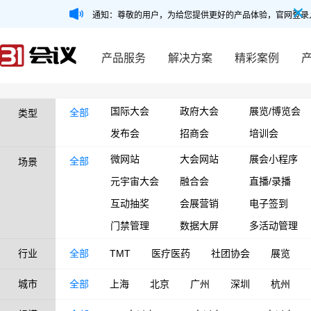
通知：尊敬的用户，为给您提供更好的产品体验，官网登录
产品服务
解决方案
精彩案例
国际大会
政府大会
展览/博览会
全部
类型
发布会
招商会
培训会
微网站
大会网站
展会小程序
全部
场景
元宇宙大会
融合会
直播/录播
互动抽奖
会展营销
电子签到
门禁管理
数据大屏
多活动管理
行业
全部
TMT
医疗医药
社团协会
展览
城市
全部
上海
北京
广州
深圳
杭州