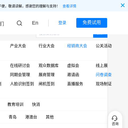
不便，敬请谅解，感谢您的理解与支持！
查看详情
En
免费试用
登录
们
搜索
产业大会
行业大会
经销商大会
公关活动
在线研讨会
观众数据库
虚拟会
线上展
同期会管理
展商管理
邀请函
问卷调查
到
人脸识别签到
闸机签到
直播服务
现场制证
教育培训
快消
青岛
港澳台
其他
咨询