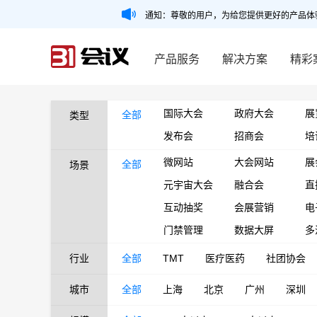
通知：尊敬的用户，为给您提供更好的产品体
产品服务
解决方案
精彩
国际大会
政府大会
展
全部
类型
发布会
招商会
培
微网站
大会网站
展
全部
场景
元宇宙大会
融合会
直
互动抽奖
会展营销
电
门禁管理
数据大屏
多
行业
全部
TMT
医疗医药
社团协会
城市
全部
上海
北京
广州
深圳