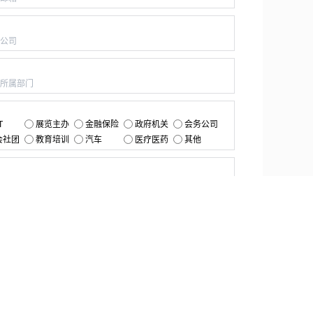
：
：
：
T
展览主办
金融保险
政府机关
会务公司
会社团
教育培训
汽车
医疗医药
其他
：
提交