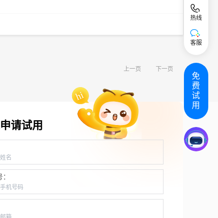
热线
客服
上一页
下一页
免
费
试
用
申请试用
：
号：
：