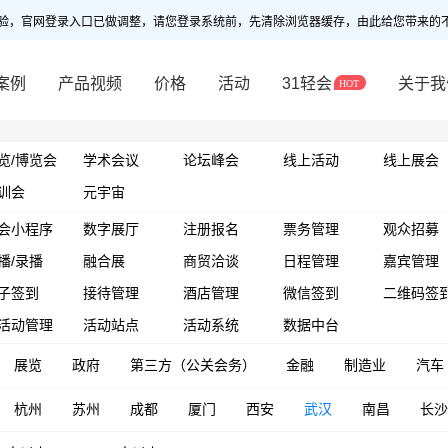
验，官网登录入口已做调整，请您登录系统前，先清除浏览器缓存，由此给您带来的
案例
产品视频
价格
活动
31轻会
关于我
览/博览会
学术会议
论坛峰会
线上活动
线上展会
训会
元宇宙
会小程序
数字展厅
注册报名
票务管理
观众招募
播/录播
融合展
商贸洽谈
日程管理
嘉宾管理
子签到
接待管理
酒店管理
微信签到
二维码签
活动管理
活动站点
活动系统
数据中台
展览
政府
第三方（公关会务）
金融
制造业
汽车
杭州
苏州
成都
厦门
西安
武汉
南昌
长沙