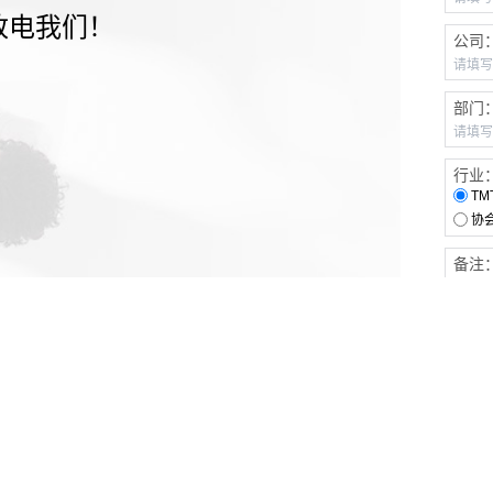
致电我们！
公司
部门
行业
TM
协
备注