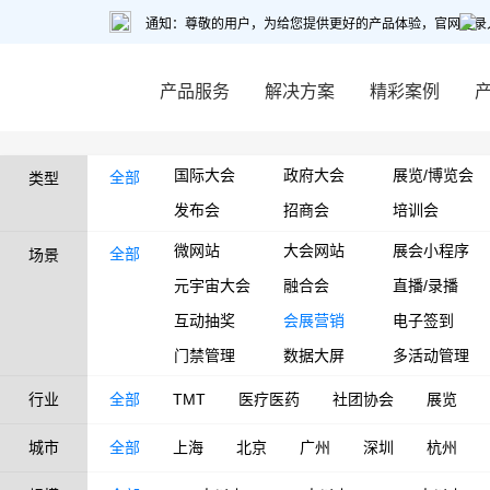
通知：尊敬的用户，为给您提供更好的产品体验，官网登录
产品服务
解决方案
精彩案例
国际大会
政府大会
展览/博览会
全部
类型
发布会
招商会
培训会
微网站
大会网站
展会小程序
全部
场景
元宇宙大会
融合会
直播/录播
互动抽奖
会展营销
电子签到
门禁管理
数据大屏
多活动管理
行业
全部
TMT
医疗医药
社团协会
展览
城市
全部
上海
北京
广州
深圳
杭州