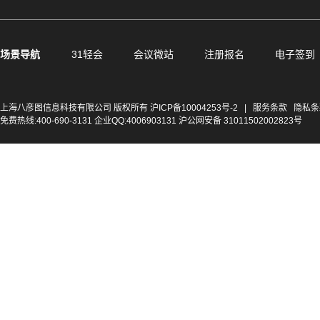
场景导航
31轻会
会议微站
注册报名
电子签到
上海八彦图信息科技有限公司 版权所有
沪ICP备10004253号-2
|
服务条款
隐私条
免费热线:400-690-3131 企业QQ:4006903131 沪公网安备 31011502002823号