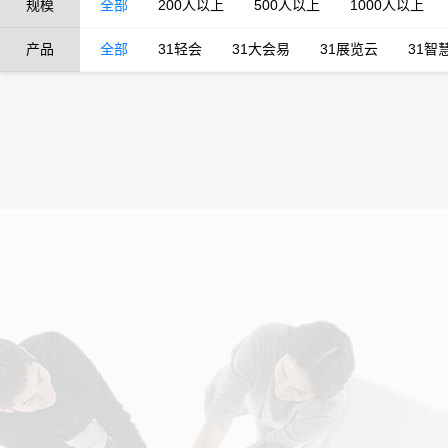
规模
全部
200人以上
500人以上
1000人以上
产品
全部
31轻会
31大会易
31展览云
31智