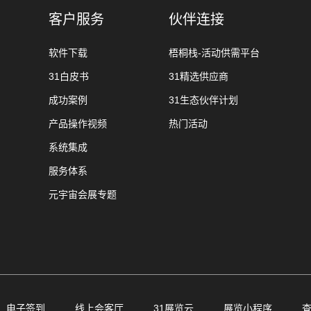
客户服务
伙伴连接
软件下载
梧桐栈-活动供需平台
31白皮书
31精选供应商
成功案例
31生态伙伴计划
产品操作视频
热门活动
系统集成
服务体系
元宇宙会展专题
电子签到
线上会客厅
31展览云
展览小程序