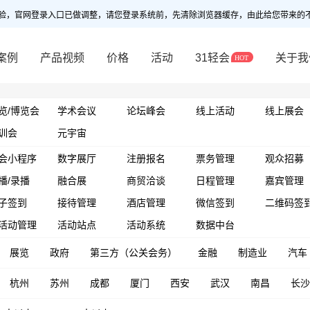
验，官网登录入口已做调整，请您登录系统前，先清除浏览器缓存，由此给您带来的
案例
产品视频
价格
活动
31轻会
关于我
览/博览会
学术会议
论坛峰会
线上活动
线上展会
训会
元宇宙
会小程序
数字展厅
注册报名
票务管理
观众招募
播/录播
融合展
商贸洽谈
日程管理
嘉宾管理
子签到
接待管理
酒店管理
微信签到
二维码签
活动管理
活动站点
活动系统
数据中台
展览
政府
第三方（公关会务）
金融
制造业
汽车
杭州
苏州
成都
厦门
西安
武汉
南昌
长沙