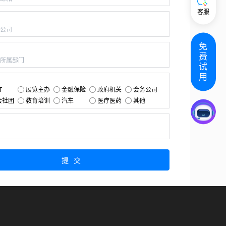
客服
：
免
：
费
试
用
：
T
展览主办
金融保险
政府机关
会务公司
会社团
教育培训
汽车
医疗医药
其他
：
提交