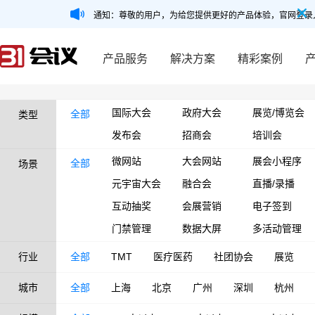
通知：尊敬的用户，为给您提供更好的产品体验，官网登录
产品服务
解决方案
精彩案例
国际大会
政府大会
展览/博览会
全部
类型
发布会
招商会
培训会
微网站
大会网站
展会小程序
全部
场景
元宇宙大会
融合会
直播/录播
互动抽奖
会展营销
电子签到
门禁管理
数据大屏
多活动管理
行业
全部
TMT
医疗医药
社团协会
展览
城市
全部
上海
北京
广州
深圳
杭州