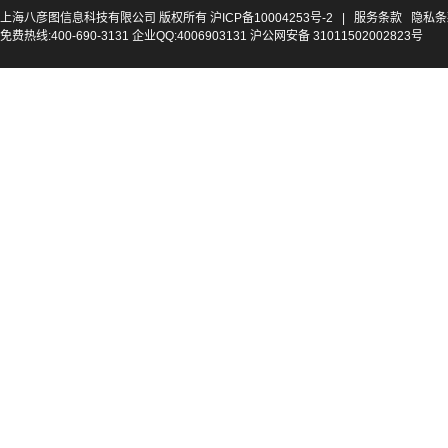
上海八彦图信息科技有限公司 版权所有
沪ICP备10004253号-2
|
服务条款
隐私条
免费热线:400-690-3131 企业QQ:4006903131 沪公网安备 31011502002823号