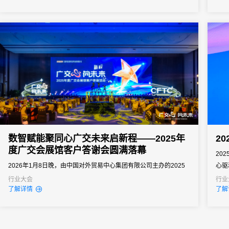
业规模最大、覆盖赛道最全、实战性最强的行业盛会之一。
题展
径，
数智赋能聚同心广交未来启新程——2025年
2
度广交会展馆客户答谢会圆满落幕
20
2026年1月8日晚，由中国对外贸易中心集团有限公司主办的2025
心驱
年度广交会展馆客户答谢活动，在广州市广交会堂成功举办。本次
会责
行业大会
行业
了解详情
了解
活动以“广交心向未来”为主题，邀请政府部门、行业协会、展会主
（C
办、合作伙伴等多方代表共400余人齐聚一堂，共话会展业发展新
平台
机遇，共赴“十五五”新征程。
术层