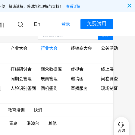
不便，敬请谅解，感谢您的理解与支持！
查看详情
En
免费试用
登录
们
搜索
产业大会
行业大会
经销商大会
公关活动
在线研讨会
观众数据库
虚拟会
线上展
同期会管理
展商管理
邀请函
问卷调查
到
人脸识别签到
闸机签到
直播服务
现场制证
教育培训
快消
青岛
港澳台
其他
咨询