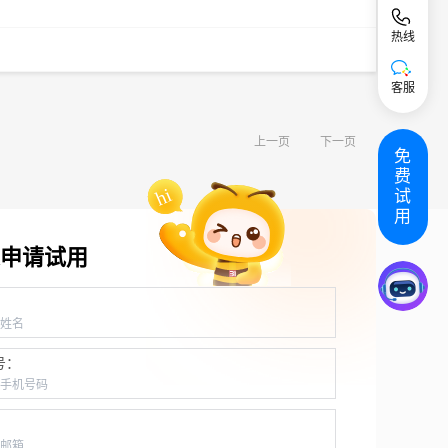
热线
客服
上一页
下一页
免
费
试
用
申请试用
：
号：
：