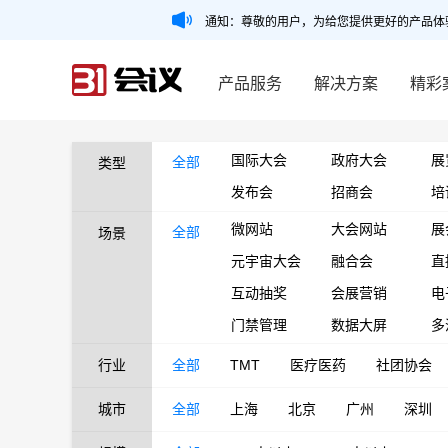
通知：尊敬的用户，为给您提供更好的产品体
产品服务
解决方案
精彩
国际大会
政府大会
展
全部
类型
发布会
招商会
培
微网站
大会网站
展
全部
场景
元宇宙大会
融合会
直
互动抽奖
会展营销
电
门禁管理
数据大屏
多
行业
全部
TMT
医疗医药
社团协会
城市
全部
上海
北京
广州
深圳