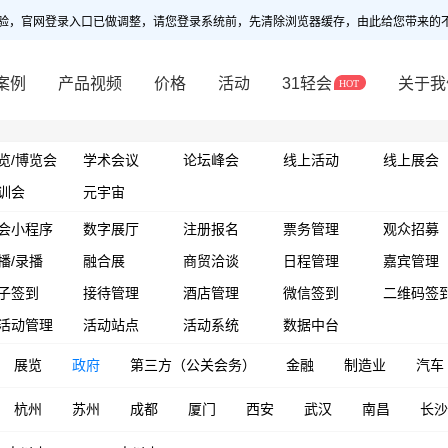
验，官网登录入口已做调整，请您登录系统前，先清除浏览器缓存，由此给您带来的
案例
产品视频
价格
活动
31轻会
关于我
览/博览会
学术会议
论坛峰会
线上活动
线上展会
训会
元宇宙
会小程序
数字展厅
注册报名
票务管理
观众招募
播/录播
融合展
商贸洽谈
日程管理
嘉宾管理
子签到
接待管理
酒店管理
微信签到
二维码签
活动管理
活动站点
活动系统
数据中台
展览
政府
第三方（公关会务）
金融
制造业
汽车
杭州
苏州
成都
厦门
西安
武汉
南昌
长沙