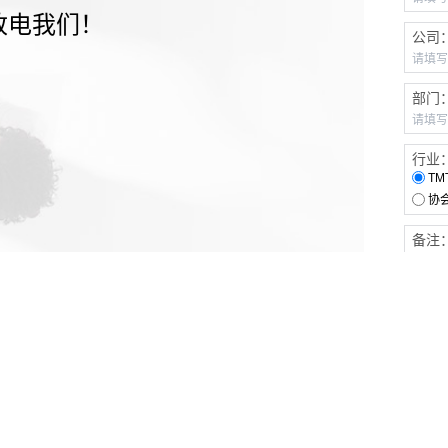
致电我们！
公司
部门
行业
TM
协
备注