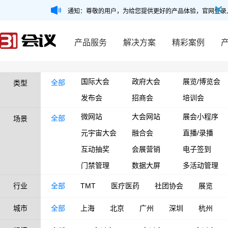
通知：尊敬的用户，为给您提供更好的产品体验，官网登录
产品服务
解决方案
精彩案例
国际大会
政府大会
展览/博览会
全部
类型
发布会
招商会
培训会
微网站
大会网站
展会小程序
全部
场景
元宇宙大会
融合会
直播/录播
互动抽奖
会展营销
电子签到
门禁管理
数据大屏
多活动管理
行业
全部
TMT
医疗医药
社团协会
展览
城市
全部
上海
北京
广州
深圳
杭州