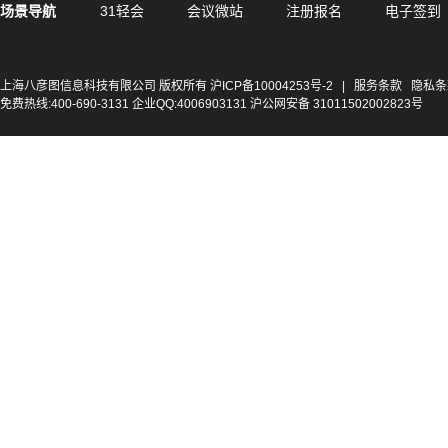
场景导航
31轻会
会议微站
注册报名
电子签到
上海八彦图信息科技有限公司 版权所有
沪ICP备10004253号-2
|
服务条款
隐私条
免费热线:400-690-3131 企业QQ:4006903131 沪公网安备 31011502002823号