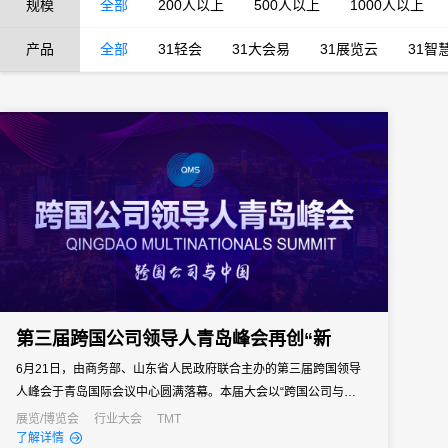
规模
全部
200人以上
500人以上
1000人以上
产品
全部
31轻会
31大会易
31展览云
31智
第三届跨国公司领导人青岛峰会再创“新
6月21日，由商务部、山东省人民政府联合主办的第三届跨国领导
人峰会于青岛国际会议中心圆满落幕。本届大会以“跨国公司与中国”
为主题，为跨国公司、工商各界、政界和学界提供了沟通交流的机
展览/博览会
行业大会
TMT
了解详情
会与平台。本届大会吸引来自境外467家世界500强企业和行业领军