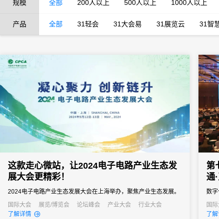
规模
全部
200人以上
500人以上
1000人以上
产品
全部
31轻会
31大会易
31展览云
31智
这款走心微站，让2024电子电路产业生态发
第
展大会更精彩！
通
2024电子电路产业生态发展大会在上海举办，聚焦产业生态发展。
数字
31会议作为官方数字化合作伙伴，提供微站建设、注册报名、电子
国际大会
展览/博览会
论坛峰会
产业大会
行业大会
国际
了解详情
了解
签到等技术支持，优化参会者体验，助力大会高效有序进行。大会