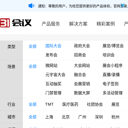
通知：尊敬的用户，为给您提供更好的产品体验，官网登录
产品服务
解决方案
精彩案例
国际大会
政府大会
展览/博览会
全部
类型
发布会
招商会
培训会
微网站
大会网站
展会小程序
全部
场景
元宇宙大会
融合会
直播/录播
互动抽奖
会展营销
电子签到
门禁管理
数据大屏
多活动管理
行业
全部
TMT
医疗医药
社团协会
展览
城市
全部
上海
北京
广州
深圳
杭州