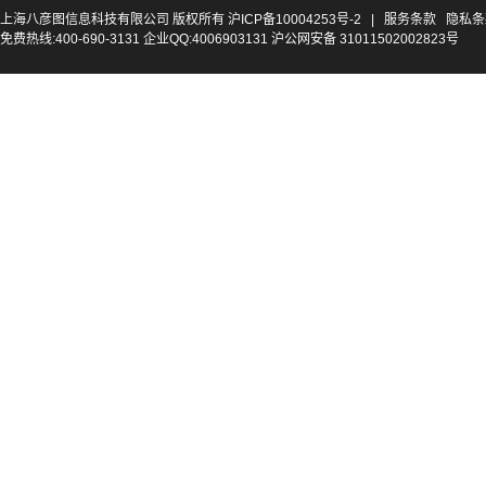
上海八彦图信息科技有限公司 版权所有
沪ICP备10004253号-2
|
服务条款
隐私条
免费热线:400-690-3131 企业QQ:4006903131 沪公网安备 31011502002823号