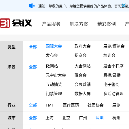
通知：尊敬的用户，为给您提供更好的产品体验，官网登录
产品服务
解决方案
精彩案例
国际大会
政府大会
展览/博览会
全部
类型
发布会
招商会
培训会
微网站
大会网站
展会小程序
全部
场景
元宇宙大会
融合会
直播/录播
互动抽奖
会展营销
电子签到
门禁管理
数据大屏
多活动管理
行业
全部
TMT
医疗医药
社团协会
展览
城市
全部
上海
北京
广州
深圳
杭州