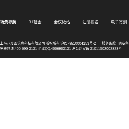
场景导航
31轻会
会议微站
注册报名
电子签到
上海八彦图信息科技有限公司 版权所有
沪ICP备10004253号-2
|
服务条款
隐私条
免费热线:400-690-3131 企业QQ:4006903131 沪公网安备 31011502002823号