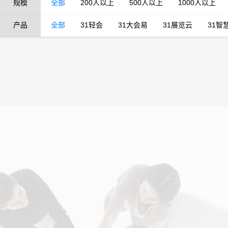
规模
全部
200人以上
500人以上
1000人以上
产品
全部
31轻会
31大会易
31展览云
31智