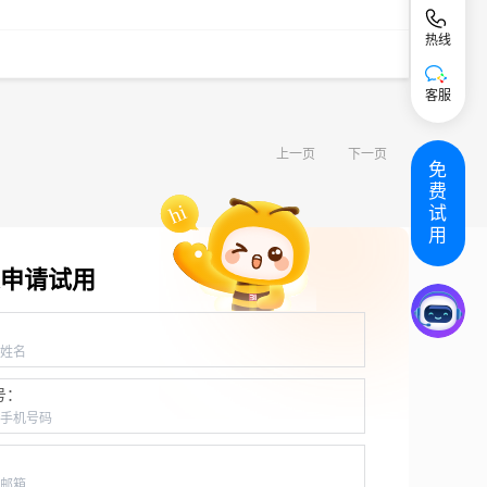
热线
客服
上一页
下一页
免
费
试
用
申请试用
：
号：
：