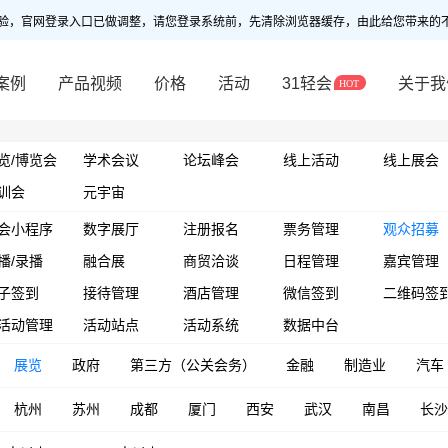
验，官网登录入口已做调整，请您登录系统前，先清除浏览器缓存，由此给您带来的
案例
产品视频
价格
活动
31轻会
关于我
览/博览会
学术会议
论坛峰会
线上活动
线上展会
训会
元宇宙
会小程序
数字展厅
注册报名
票务管理
观众招募
播/录播
融合展
商贸洽谈
日程管理
嘉宾管理
子签到
接待管理
酒店管理
微信签到
二维码签
活动管理
活动站点
活动系统
数据中台
展览
政府
第三方（公关会务）
金融
制造业
汽车
杭州
苏州
成都
厦门
西安
武汉
南昌
长沙