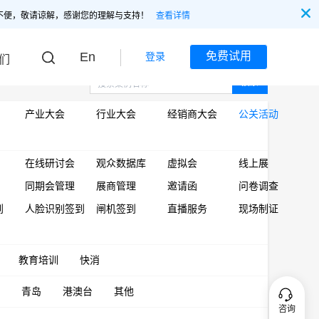
不便，敬请谅解，感谢您的理解与支持！
查看详情
En
免费试用
登录
们
搜索
产业大会
行业大会
经销商大会
公关活动
在线研讨会
观众数据库
虚拟会
线上展
同期会管理
展商管理
邀请函
问卷调查
到
人脸识别签到
闸机签到
直播服务
现场制证
教育培训
快消
青岛
港澳台
其他
咨询