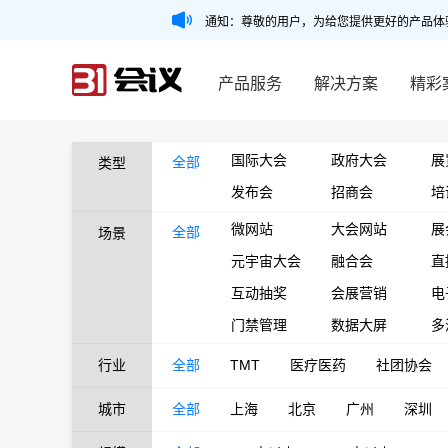
通知：尊敬的用户，为给您提供更好的产品体
产品服务
解决方案
精彩
国际大会
政府大会
展
全部
类型
发布会
招商会
培
微网站
大会网站
展
全部
场景
元宇宙大会
融合会
直
互动抽奖
会展营销
电
门禁管理
数据大屏
多
行业
全部
TMT
医疗医药
社团协会
城市
全部
上海
北京
广州
深圳