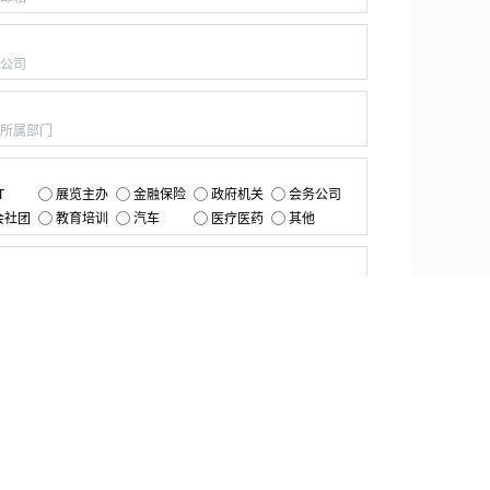
：
：
：
T
展览主办
金融保险
政府机关
会务公司
会社团
教育培训
汽车
医疗医药
其他
：
提交