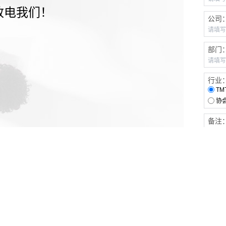
致电我们！
公司
部门
行业
TM
协
备注