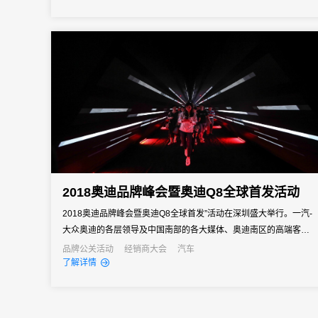
2018奥迪品牌峰会暨奥迪Q8全球首发活动
2018奥迪品牌峰会暨奥迪Q8全球首发”活动在深圳盛大举行。一汽-
大众奥迪的各层领导及中国南部的各大媒体、奥迪南区的高端客户
数百人出席本次活动。31会议作为本次大会的独家数字会务支持单
品牌公关活动
经销商大会
汽车
了解详情
位，为其提供了一站式全流程的数字会议管理解决方案。