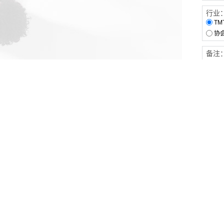
行业
TM
协
备注
客户服务
伙伴连接
软件下载
梧桐栈-活动供需平台
31白皮书
31精选供应商