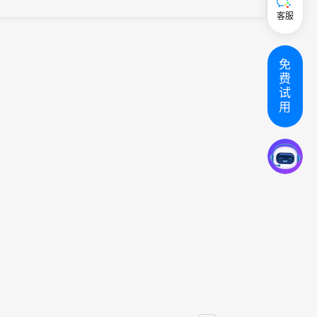
客服
免
费
试
用