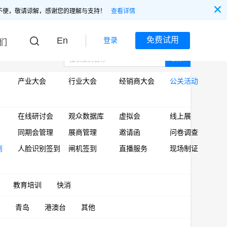
不便，敬请谅解，感谢您的理解与支持！
查看详情
En
免费试用
登录
们
搜索
产业大会
行业大会
经销商大会
公关活动
在线研讨会
观众数据库
虚拟会
线上展
同期会管理
展商管理
邀请函
问卷调查
到
人脸识别签到
闸机签到
直播服务
现场制证
教育培训
快消
青岛
港澳台
其他