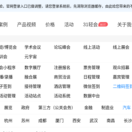
验，官网登录入口已做调整，请您登录系统前，先清除浏览器缓存，由此给您带来的
案例
产品视频
价格
活动
31轻会
关于我
览/博览会
学术会议
论坛峰会
线上活动
线上展会
训会
元宇宙
会小程序
数字展厅
注册报名
票务管理
观众招募
播/录播
融合展
商贸洽谈
日程管理
嘉宾管理
子签到
接待管理
酒店管理
微信签到
二维码签
活动管理
活动站点
活动系统
数据中台
展览
政府
第三方（公关会务）
金融
制造业
汽车
杭州
苏州
成都
厦门
西安
武汉
南昌
长沙