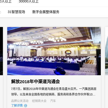
00人以上
30000人以上
云
31智慧现场
数字会展整体服务
解放2018年中渠道沟通会
7月7日，解放2018年中渠道沟通会在青岛盛大召开。一汽集团高层
领导，以及来自全国各地的经销商、服务商和各界合作伙伴等1000
余人齐聚青岛，共襄盛会。31会议作为数字会务支持全程见证。
品牌公关活动
经销商大会
汽车
了解详情