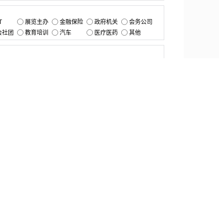
：
T
展览主办
金融保险
政府机关
会务公司
会社团
教育培训
汽车
医疗医药
其他
：
提交
资源中心
产品更新
白皮书与报告