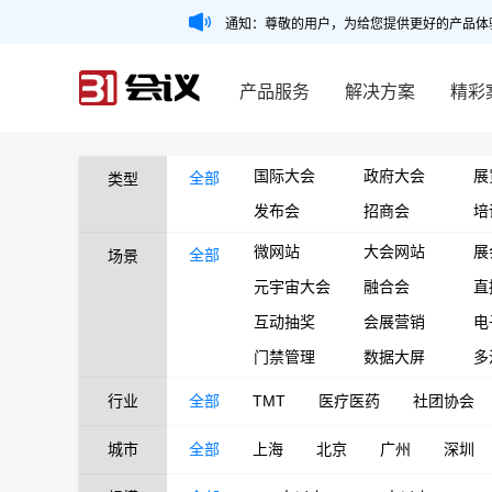
通知：尊敬的用户，为给您提供更好的产品体
产品服务
解决方案
精彩
国际大会
政府大会
展
全部
类型
发布会
招商会
培
微网站
大会网站
展
全部
场景
元宇宙大会
融合会
直
互动抽奖
会展营销
电
门禁管理
数据大屏
多
行业
全部
TMT
医疗医药
社团协会
城市
全部
上海
北京
广州
深圳