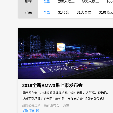
规模
全部
200人以上
500人以上
10
产品
全部
31轻会
31大会易
31展览
2019全新BMW3系上市发布会
提起发布会，小编眼前就浮现这几个词：明星，人气高，现场炸。
华晨宇到场参加的全新BMW3系上市发布会暨3行动启动仪式！宝马
这次的发布会更像一场大型粉丝嘉年华，汇聚了来自全国各地的宝
品牌公关活动
新闻发布会
汽车
了解详情
马车迷以及花花歌迷，现场气氛超嗨！