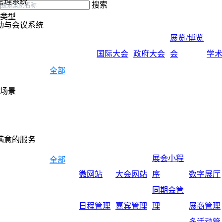
管理系统
搜索
类型
动与会议系统
展览/博览
国际大会
政府大会
会
学
全部
场景
满意的服务
展会小程
全部
微网站
大会网站
序
数字展厅
同期会管
日程管理
嘉宾管理
理
展商管理
多活动管