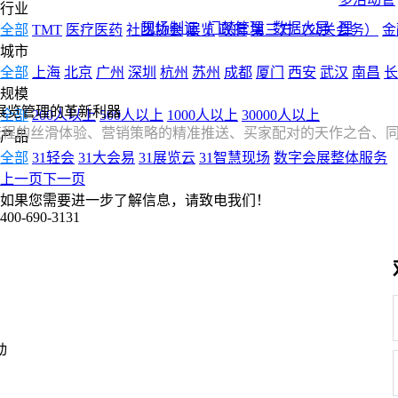
行业
现场制证
门禁管理
数据大屏
理
全部
TMT
医疗医药
社团协会
展览
政府
第三方（公关会务）
金
城市
全部
上海
北京
广州
深圳
杭州
苏州
成都
厦门
西安
武汉
南昌
长
规模
展览管理的革新利器
全部
200人以上
500人以上
1000人以上
30000人以上
流程的丝滑体验、营销策略的精准推送、买家配对的天作之合、
产品
全部
31轻会
31大会易
31展览云
31智慧现场
数字会展整体服务
上一页
下一页
如果您需要进一步了解信息，请致电我们！
400-690-3131
动