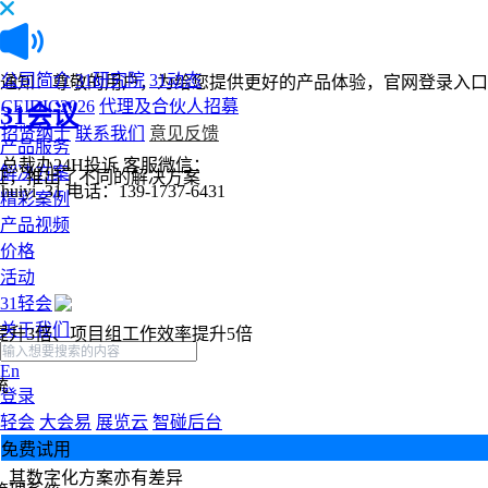
公司简介
31研究院
31动态
通知：尊敬的用户，为给您提供更好的产品体验，官网登录入口
CEIDIC2026
代理及合伙人招募
31会议
招贤纳士
联系我们
意见反馈
产品服务
总裁办24H投诉
客服微信：
解决方案
征，推出了不同的解决方案
huiyi_31
电话：139-1737-6431
精彩案例
产品视频
价格
活动
31轻会
关于我们
提升3倍、项目组工作效率提升5倍
En
统
登录
轻会
大会易
展览云
智碰后台
免费试用
，其数字化方案亦有差异