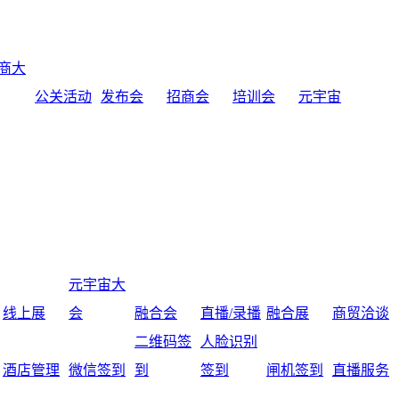
商大
公关活动
发布会
招商会
培训会
元宇宙
元宇宙大
线上展
会
融合会
直播/录播
融合展
商贸洽谈
二维码签
人脸识别
酒店管理
微信签到
到
签到
闸机签到
直播服务