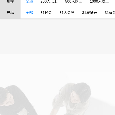
规模
全部
200人以上
500人以上
1000人以上
产品
全部
31轻会
31大会易
31展览云
31智