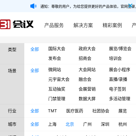
通知：尊敬的用户，为给您提供更好的产品体验，官网登录
产品服务
解决方案
精彩案例
国际大会
政府大会
展览/博览会
全部
类型
发布会
招商会
培训会
微网站
大会网站
展会小程序
全部
场景
元宇宙大会
融合会
直播/录播
互动抽奖
会展营销
电子签到
门禁管理
数据大屏
多活动管理
行业
全部
TMT
医疗医药
社团协会
展览
城市
全部
上海
北京
广州
深圳
杭州