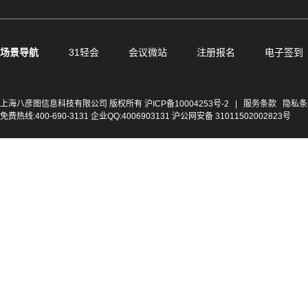
场景导航
31轻会
会议微站
注册报名
电子签到
上海八彦图信息科技有限公司 版权所有
沪ICP备10004253号-2
|
服务条款
隐私条
免费热线:400-690-3131 企业QQ:4006903131 沪公网安备 31011502002823号