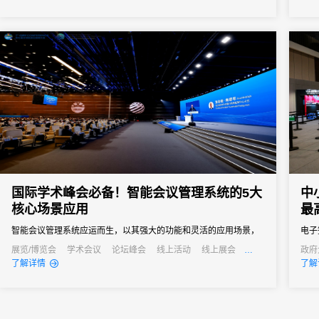
签到
签到
者和行
国际学术峰会必备！智能会议管理系统的5大
中
核心场景应用
最
智能会议管理系统应运而生，以其强大的功能和灵活的应用场景，
电子
成为国际学术峰会不可或缺的得力助手。
计等
展览/博览会
学术会议
论坛峰会
线上活动
线上展会
政府
发布会
培训会
公关
了解详情
了解
通过
会议
小型