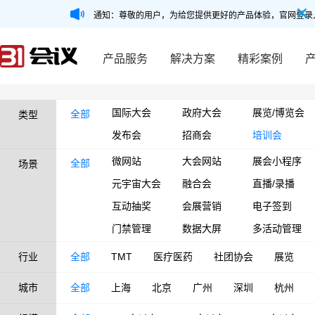
通知：尊敬的用户，为给您提供更好的产品体验，官网登录
产品服务
解决方案
精彩案例
国际大会
政府大会
展览/博览会
全部
类型
发布会
招商会
培训会
微网站
大会网站
展会小程序
全部
场景
元宇宙大会
融合会
直播/录播
互动抽奖
会展营销
电子签到
门禁管理
数据大屏
多活动管理
行业
全部
TMT
医疗医药
社团协会
展览
城市
全部
上海
北京
广州
深圳
杭州