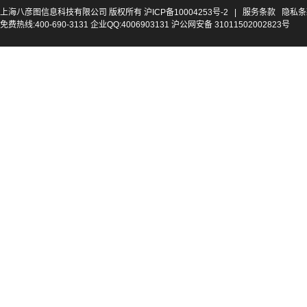
上海八彦图信息科技有限公司 版权所有
沪ICP备10004253号-2
|
服务条款
隐私条
免费热线:400-690-3131 企业QQ:4006903131 沪公网安备 31011502002823号