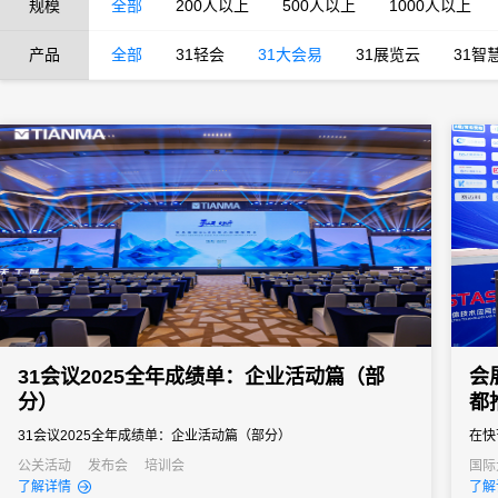
规模
全部
200人以上
500人以上
1000人以上
产品
全部
31轻会
31大会易
31展览云
31智
31会议2025全年成绩单：企业活动篇（部
会
分）
都
31会议2025全年成绩单：企业活动篇（部分）
在快
功的
公关活动
发布会
培训会
国际
经销
了解详情
了解
的组