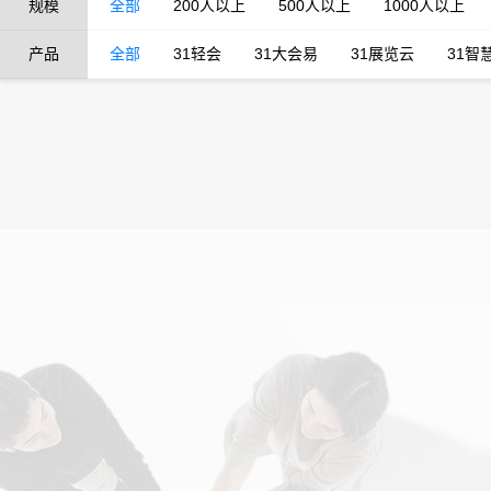
规模
全部
200人以上
500人以上
1000人以上
产品
全部
31轻会
31大会易
31展览云
31智