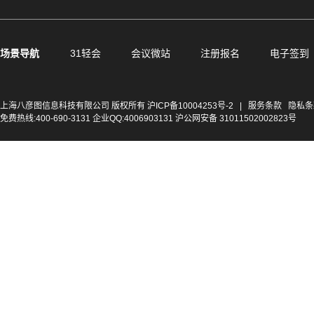
场景导航
31轻会
会议微站
注册报名
电子签到
上海八彦图信息科技有限公司 版权所有
沪ICP备10004253号-2
|
服务条款
隐私条
免费热线:400-690-3131 企业QQ:4006903131 沪公网安备 31011502002823号