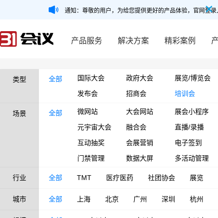
通知：尊敬的用户，为给您提供更好的产品体验，官网登录
产品服务
解决方案
精彩案例
国际大会
政府大会
展览/博览会
全部
类型
发布会
招商会
培训会
微网站
大会网站
展会小程序
全部
场景
元宇宙大会
融合会
直播/录播
互动抽奖
会展营销
电子签到
门禁管理
数据大屏
多活动管理
行业
全部
TMT
医疗医药
社团协会
展览
城市
全部
上海
北京
广州
深圳
杭州