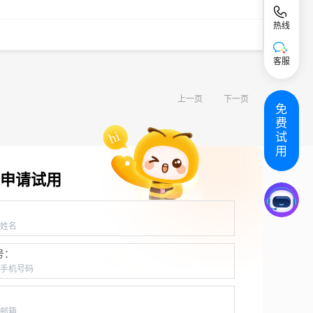
热线
客服
上一页
下一页
免
费
试
用
申请试用
：
号：
：