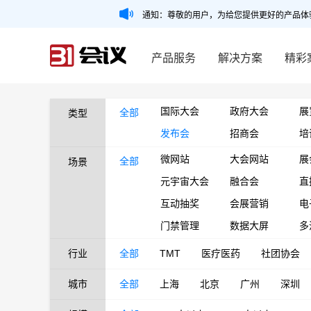
通知：尊敬的用户，为给您提供更好的产品体
产品服务
解决方案
精彩
国际大会
政府大会
展
全部
类型
发布会
招商会
培
微网站
大会网站
展
全部
场景
元宇宙大会
融合会
直
互动抽奖
会展营销
电
门禁管理
数据大屏
多
行业
全部
TMT
医疗医药
社团协会
城市
全部
上海
北京
广州
深圳