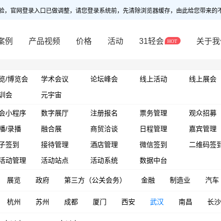
验，官网登录入口已做调整，请您登录系统前，先清除浏览器缓存，由此给您带来的
案例
产品视频
价格
活动
31轻会
关于我
览/博览会
学术会议
论坛峰会
线上活动
线上展会
训会
元宇宙
会小程序
数字展厅
注册报名
票务管理
观众招募
播/录播
融合展
商贸洽谈
日程管理
嘉宾管理
子签到
接待管理
酒店管理
微信签到
二维码签
活动管理
活动站点
活动系统
数据中台
展览
政府
第三方（公关会务）
金融
制造业
汽车
杭州
苏州
成都
厦门
西安
武汉
南昌
长沙