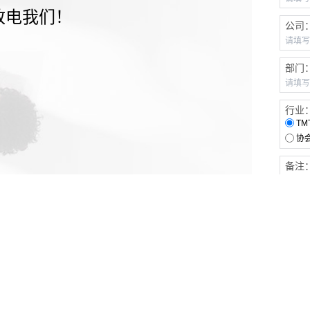
致电我们！
公司
部门
行业
TM
协
备注