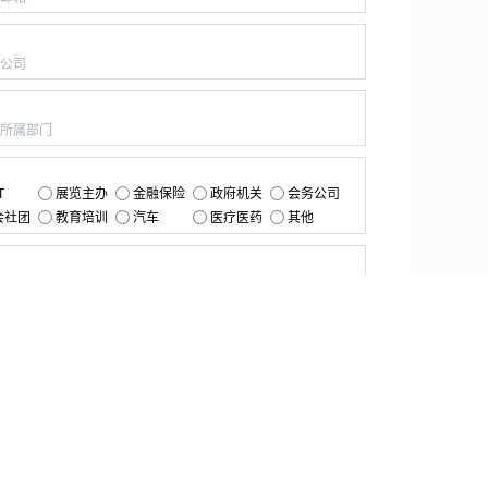
：
：
：
T
展览主办
金融保险
政府机关
会务公司
会社团
教育培训
汽车
医疗医药
其他
：
提交