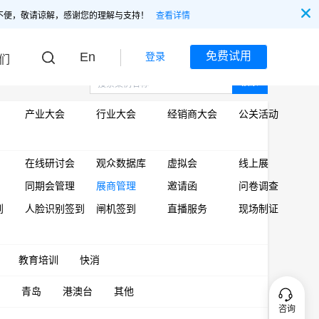
不便，敬请谅解，感谢您的理解与支持！
查看详情
En
免费试用
登录
们
搜索
产业大会
行业大会
经销商大会
公关活动
在线研讨会
观众数据库
虚拟会
线上展
同期会管理
展商管理
邀请函
问卷调查
到
人脸识别签到
闸机签到
直播服务
现场制证
教育培训
快消
青岛
港澳台
其他
咨询