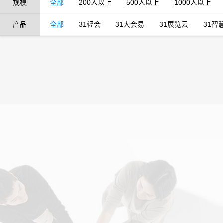
规模
全部
200人以上
500人以上
1000人以上
产品
全部
31轻会
31大会易
31展览云
31智