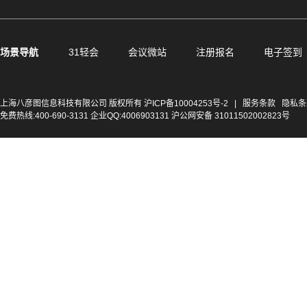
场景导航
31轻会
会议微站
注册报名
电子签到
上海八彦图信息科技有限公司 版权所有
沪ICP备10004253号-2
|
服务条款
隐私条
免费热线:400-690-3131 企业QQ:4006903131 沪公网安备 31011502002823号