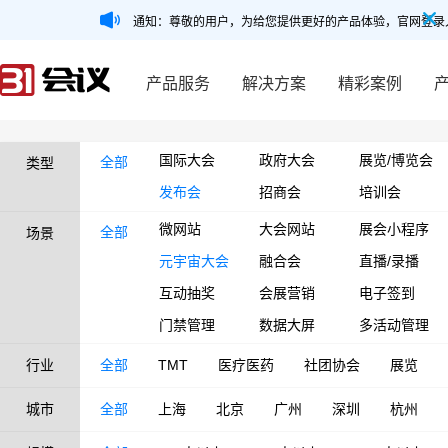
通知：尊敬的用户，为给您提供更好的产品体验，官网登录
产品服务
解决方案
精彩案例
国际大会
政府大会
展览/博览会
全部
类型
发布会
招商会
培训会
微网站
大会网站
展会小程序
全部
场景
元宇宙大会
融合会
直播/录播
互动抽奖
会展营销
电子签到
门禁管理
数据大屏
多活动管理
行业
全部
TMT
医疗医药
社团协会
展览
城市
全部
上海
北京
广州
深圳
杭州