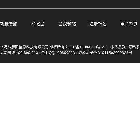
场景导航
31轻会
会议微站
注册报名
电子签到
上海八彦图信息科技有限公司 版权所有
沪ICP备10004253号-2
|
服务条款
隐私条
免费热线:400-690-3131 企业QQ:4006903131 沪公网安备 31011502002823号