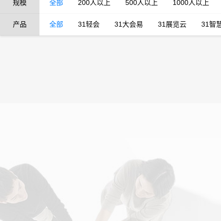
规模
全部
200人以上
500人以上
1000人以上
产品
全部
31轻会
31大会易
31展览云
31智