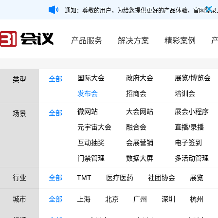
通知：尊敬的用户，为给您提供更好的产品体验，官网登录
产品服务
解决方案
精彩案例
国际大会
政府大会
展览/博览会
全部
类型
发布会
招商会
培训会
微网站
大会网站
展会小程序
全部
场景
元宇宙大会
融合会
直播/录播
互动抽奖
会展营销
电子签到
门禁管理
数据大屏
多活动管理
行业
全部
TMT
医疗医药
社团协会
展览
城市
全部
上海
北京
广州
深圳
杭州