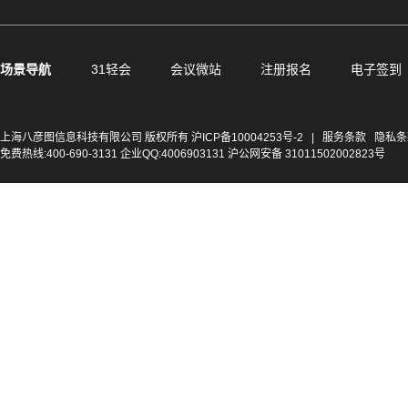
场景导航
31轻会
会议微站
注册报名
电子签到
上海八彦图信息科技有限公司 版权所有
沪ICP备10004253号-2
|
服务条款
隐私条
免费热线:400-690-3131 企业QQ:4006903131 沪公网安备 31011502002823号