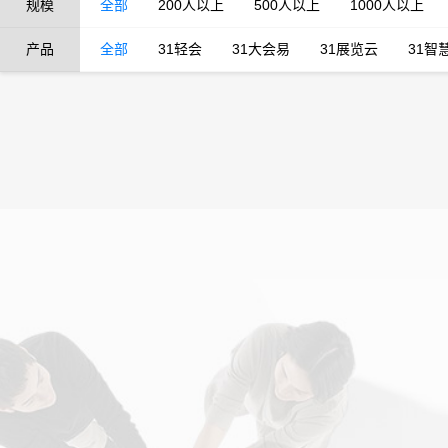
规模
全部
200人以上
500人以上
1000人以上
产品
全部
31轻会
31大会易
31展览云
31智