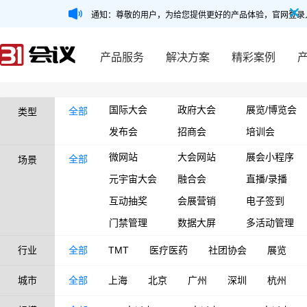
通知：尊敬的用户，为给您提供更好的产品体验，官网登录
产品服务
解决方案
精彩案例
国际大会
政府大会
展览/博览会
全部
类型
发布会
招商会
培训会
微网站
大会网站
展会小程序
全部
场景
元宇宙大会
融合会
直播/录播
互动抽奖
会展营销
电子签到
门禁管理
数据大屏
多活动管理
行业
全部
TMT
医疗医药
社团协会
展览
城市
全部
上海
北京
广州
深圳
杭州