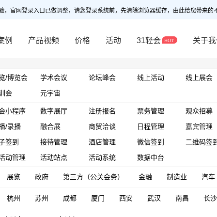
验，官网登录入口已做调整，请您登录系统前，先清除浏览器缓存，由此给您带来的
案例
产品视频
价格
活动
31轻会
关于我
览/博览会
学术会议
论坛峰会
线上活动
线上展会
训会
元宇宙
会小程序
数字展厅
注册报名
票务管理
观众招募
播/录播
融合展
商贸洽谈
日程管理
嘉宾管理
子签到
接待管理
酒店管理
微信签到
二维码签
活动管理
活动站点
活动系统
数据中台
展览
政府
第三方（公关会务）
金融
制造业
汽车
杭州
苏州
成都
厦门
西安
武汉
南昌
长沙