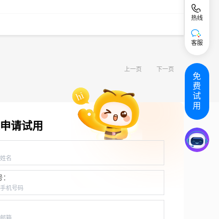
热线
客服
上一页
下一页
免
费
试
用
申请试用
：
号：
：