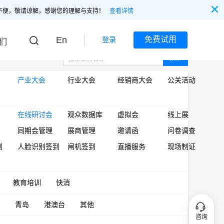
不便，敬请谅解，感谢您的理解与支持！
查看详情
En
免费试用
登录
们
搜索
产业大会
行业大会
经销商大会
公关活动
在线研讨会
观众数据库
虚拟会
线上展
同期会管理
展商管理
邀请函
问卷调查
到
人脸识别签到
闸机签到
直播服务
现场制证
教育培训
快消
青岛
港澳台
其他
咨询