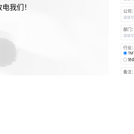
致电我们！
公司
部门
行业
TM
协
备注