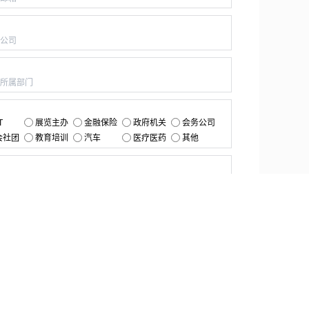
：
：
：
T
展览主办
金融保险
政府机关
会务公司
会社团
教育培训
汽车
医疗医药
其他
：
提交