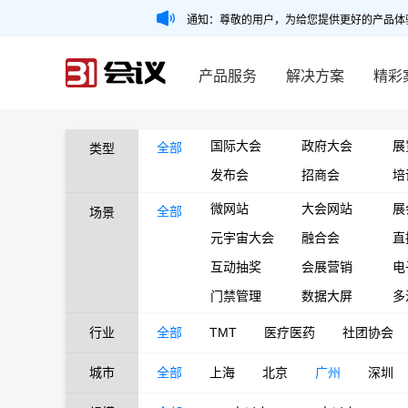
通知：尊敬的用户，为给您提供更好的产品体
产品服务
解决方案
精彩
国际大会
政府大会
展
全部
类型
发布会
招商会
培
微网站
大会网站
展
全部
场景
元宇宙大会
融合会
直
互动抽奖
会展营销
电
门禁管理
数据大屏
多
行业
全部
TMT
医疗医药
社团协会
城市
全部
上海
北京
广州
深圳