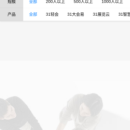
规模
全部
200人以上
500人以上
1000人以上
产品
全部
31轻会
31大会易
31展览云
31智