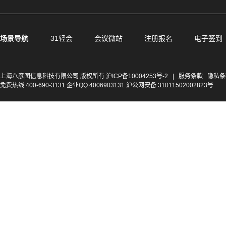
场景导航
31轻会
会议微站
注册报名
电子签到
上海八彦图信息科技有限公司 版权所有
沪ICP备10004253号-2
|
服务条款
隐私条
免费热线:400-690-3131 企业QQ:4006903131 沪公网安备 31011502002823号