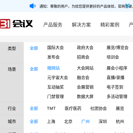
通知：尊敬的用户，为给您提供更好的产品体验，官网登录
产品服务
解决方案
精彩案例
国际大会
政府大会
展览/博览会
全部
类型
发布会
招商会
培训会
微网站
大会网站
展会小程序
全部
场景
元宇宙大会
融合会
直播/录播
互动抽奖
会展营销
电子签到
门禁管理
数据大屏
多活动管理
行业
全部
TMT
医疗医药
社团协会
展览
城市
全部
上海
北京
广州
深圳
杭州