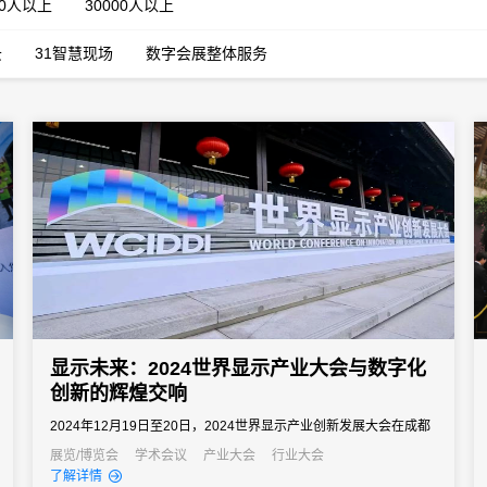
00人以上
30000人以上
云
31智慧现场
数字会展整体服务
显示未来：2024世界显示产业大会与数字化
创新的辉煌交响
2024年12月19日至20日，2024世界显示产业创新发展大会在成都
天府国际会议中心盛大举办。本次大会以“显示无处不在·映照万千气
展览/博览会
学术会议
产业大会
行业大会
了解详情
象”为主题，核心议程涵盖开幕式、产业专题活动以及创新成果体验