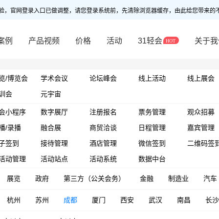
验，官网登录入口已做调整，请您登录系统前，先清除浏览器缓存，由此给您带来的
案例
产品视频
价格
活动
31轻会
关于我
览/博览会
学术会议
论坛峰会
线上活动
线上展会
训会
元宇宙
会小程序
数字展厅
注册报名
票务管理
观众招募
播/录播
融合展
商贸洽谈
日程管理
嘉宾管理
子签到
接待管理
酒店管理
微信签到
二维码签
活动管理
活动站点
活动系统
数据中台
展览
政府
第三方（公关会务）
金融
制造业
汽车
杭州
苏州
成都
厦门
西安
武汉
南昌
长沙