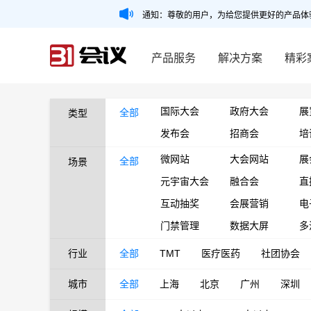
通知：尊敬的用户，为给您提供更好的产品体
产品服务
解决方案
精彩
国际大会
政府大会
展
全部
类型
发布会
招商会
培
微网站
大会网站
展
全部
场景
元宇宙大会
融合会
直
互动抽奖
会展营销
电
门禁管理
数据大屏
多
行业
全部
TMT
医疗医药
社团协会
城市
全部
上海
北京
广州
深圳