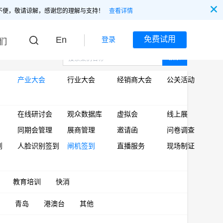
不便，敬请谅解，感谢您的理解与支持！
查看详情
En
免费试用
登录
们
搜索
产业大会
行业大会
经销商大会
公关活动
在线研讨会
观众数据库
虚拟会
线上展
同期会管理
展商管理
邀请函
问卷调查
到
人脸识别签到
闸机签到
直播服务
现场制证
教育培训
快消
青岛
港澳台
其他