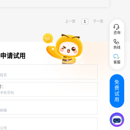
上一页
1
下一页
咨询
热线
申请试用
客服
：
免
号：
费
试
用
：
：