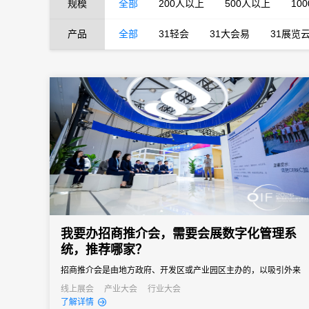
规模
全部
200人以上
500人以上
10
产品
全部
31轻会
31大会易
31展览
我要办招商推介会，需要会展数字化管理系
统，推荐哪家？
招商推介会是由地方政府、开发区或产业园区主办的，以吸引外来
投资、促进产业落地为核心目标的专题商务活动。参会客商涵盖世
线上展会
产业大会
行业大会
了解详情
界500强、行业龙头、投资机构和商会协会，单场活动潜在投资意