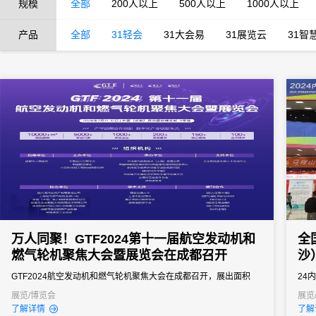
规模
全部
200人以上
500人以上
1000人以上
产品
全部
31轻会
31大会易
31展览云
31智
万人同聚！GTF2024第十一届航空发动机和
全
燃气轮机聚焦大会暨展览会在成都召开
沙
GTF2024航空发动机和燃气轮机聚焦大会在成都召开，展出面积
24
10000平米，超5000人参加。大会采用电子签到、制证、实名制验
八大
展览/博览会
展览
了解详情
了解
证等技术，提升了效率和安全性，展示了前沿技术和成果，促进产
费融