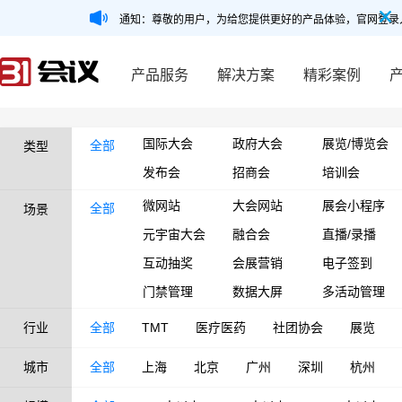
通知：尊敬的用户，为给您提供更好的产品体验，官网登录
产品服务
解决方案
精彩案例
国际大会
政府大会
展览/博览会
全部
类型
发布会
招商会
培训会
微网站
大会网站
展会小程序
全部
场景
元宇宙大会
融合会
直播/录播
互动抽奖
会展营销
电子签到
门禁管理
数据大屏
多活动管理
行业
全部
TMT
医疗医药
社团协会
展览
城市
全部
上海
北京
广州
深圳
杭州