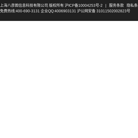
上海八彦图信息科技有限公司 版权所有
沪ICP备10004253号-2
|
服务条款
隐私条
免费热线:400-690-3131 企业QQ:4006903131 沪公网安备 31011502002823号