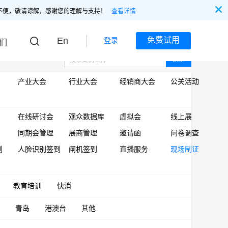
不便，敬请谅解，感谢您的理解与支持！
查看详情
En
免费试用
登录
们
搜索
产业大会
行业大会
经销商大会
公关活动
在线研讨会
观众数据库
虚拟会
线上展
同期会管理
展商管理
邀请函
问卷调查
到
人脸识别签到
闸机签到
直播服务
现场制证
教育培训
快消
青岛
港澳台
其他