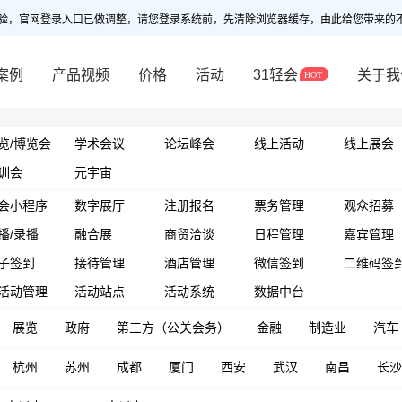
验，官网登录入口已做调整，请您登录系统前，先清除浏览器缓存，由此给您带来的
案例
产品视频
价格
活动
31轻会
关于我
览/博览会
学术会议
论坛峰会
线上活动
线上展会
训会
元宇宙
会小程序
数字展厅
注册报名
票务管理
观众招募
播/录播
融合展
商贸洽谈
日程管理
嘉宾管理
子签到
接待管理
酒店管理
微信签到
二维码签
活动管理
活动站点
活动系统
数据中台
展览
政府
第三方（公关会务）
金融
制造业
汽车
杭州
苏州
成都
厦门
西安
武汉
南昌
长沙