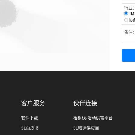
行业
TM
协
备注
客户服务
伙伴连接
软件下载
梧桐栈-活动供需平台
31白皮书
31精选供应商