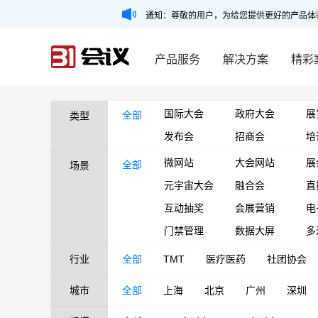
通知：尊敬的用户，为给您提供更好的产品体
产品服务
解决方案
精彩
国际大会
政府大会
展
全部
类型
发布会
招商会
培
微网站
大会网站
展
全部
场景
元宇宙大会
融合会
直
互动抽奖
会展营销
电
门禁管理
数据大屏
多
行业
全部
TMT
医疗医药
社团协会
城市
全部
上海
北京
广州
深圳