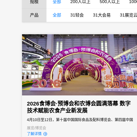
规模
全部
200人以上
500人以上
10
产品
全部
31轻会
31大会易
31展览
2026食博会·预博会和农博会圆满落幕 数字
技术赋能农食产业新发展
4月10日至12日，第十届中国国际食品及配料博览会、第四届中国
国际预制菜产业博览会、第十五届广东现代农业博览会（简称“2026
展览/博览会
了解详情
食博会·预博会和农博会”）在广东东莞现代国际展览中心成功举办。