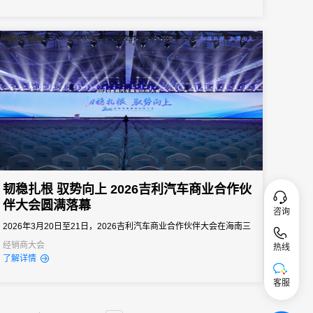
平米，吸引全球70多个国家和地区超20万车迷到场参与，汇聚1000
余家参展品牌、超1000位行业达人、4000余台精品改装车辆，打造
了一场覆...
韧稳扎根 驭势向上 2026吉利汽车商业合作伙
伴大会圆满落幕
咨询
2026年3月20日至21日，2026吉利汽车商业合作伙伴大会在海南三
亚盛大召开。本次大会以“韧稳扎根驭势向上”为核心主题，汇聚来自
经销商大会
热线
了解详情
全国各地的吉利汽车核心商业服务伙伴、生态合作伙伴、售后服务
体系核心负责人齐聚椰城，共同复盘过往发展成果，锚定数智化转
客服
型方向，携手擘画吉利汽车服务生态发展的全新篇章。