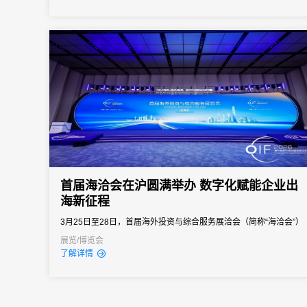
首届海洽会在沪圆满举办 数字化赋能企业出
海新征程
3月25日至28日，首届海外投资与综合服务展洽会（简称“海洽会”）
在上海东方枢纽国际商务合作区举办。本届海洽会以“深化海外综合
展览/博览会
了解详情
服务，促进投资互利共赢”为主题，汇聚国内各省区市、全球58个国
家和地区的政府官员、国际组织代表、行业专家及企业领袖，搭建
起国际化、专业化、全方位的对外投资合作交流平台。