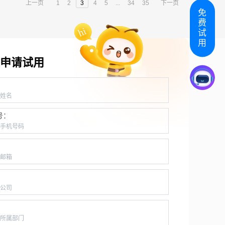
上一页
1
2
3
4
5
...
34
35
下一页
免
费
试
用
申请试用
：
号：
：
：
：