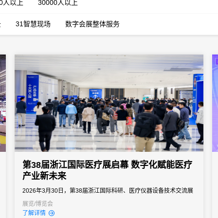
00人以上
30000人以上
云
31智慧现场
数字会展整体服务
第38届浙江国际医疗展启幕 数字化赋能医疗
产业新未来
2026年3月30日，第38届浙江国际科研、医疗仪器设备技术交流展
览会在杭州国际博览中心正式开幕。本届展会以“新质未来医启共富”
展览/博览会
了解详情
为主题，展览面积达3万平方米，是2026年长三角地区首场省级医