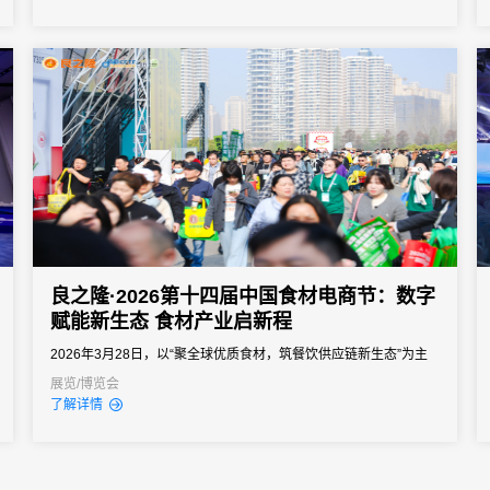
疗器械行业盛会。展会共吸引国内外571家企业参展，设置725个标
准展位，线上线下集中展出各类医疗产品7万余件，开展首日便吸引
近万...
良之隆·2026第十四届中国食材电商节：数字
赋能新生态 食材产业启新程
2026年3月28日，以“聚全球优质食材，筑餐饮供应链新生态”为主
题的良之隆·2026第十四届中国食材电商节，在武汉国际博览中心盛
展览/博览会
了解详情
大举办。作为国内餐饮食材领域规模领先、影响力深远的专业展
会，本届展会聚焦餐饮食材全产业链的创新升级，汇聚全球食材上
下游企业、行业从业者与专家学者，搭建起供需对接、技术交流、
趋势分享...