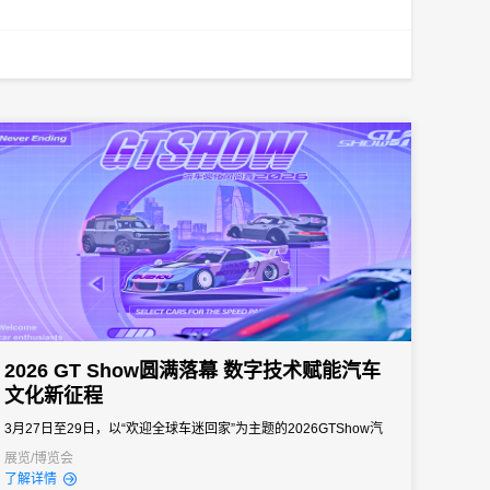
2026 GT Show圆满落幕 数字技术赋能汽车
文化新征程
3月27日至29日，以“欢迎全球车迷回家”为主题的2026GTShow汽
车文化风尚秀，在苏州国际博览中心盛大举办。作为国内深耕九载
展览/博览会
了解详情
的顶级汽车文化盛会，本届展会规模再创新高，总展览面积达12万