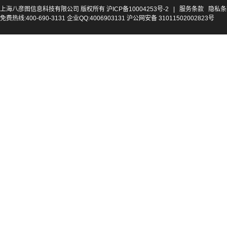
上海八彦图信息科技有限公司 版权所有
沪ICP备10004253号-2
|
服务条款
隐私条
免费热线:400-690-3131 企业QQ:4006903131 沪公网安备 31011502002823号