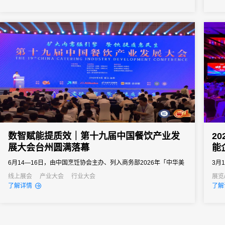
向往往以亿元计。招商推介会承载着区域经济展示、产业政策宣
导、重点项目发布、客商精准对接等多重使命。因此主办方需要的
会务系统不...
数智赋能提质效｜第十九届中国餐饮产业发
2
展大会台州圆满落幕
能
6月14—16日，由中国烹饪协会主办、列入商务部2026年「中华美
3月
食荟」重点促消费活动的第十九届中国餐饮产业发展大会在浙江台
家会
线上展会
产业大会
行业大会
展览
了解详情
了解
州白天鹅国际会议中心圆满举办。
20
之界
图。