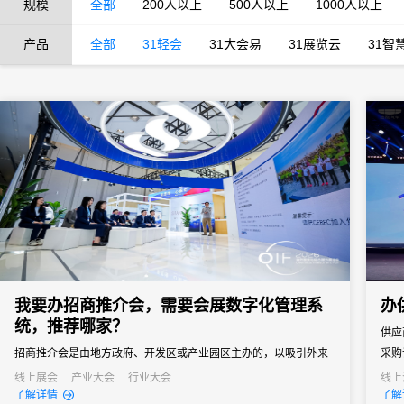
规模
全部
200人以上
500人以上
1000人以上
产品
全部
31轻会
31大会易
31展览云
31智
我要办招商推介会，需要会展数字化管理系
办
统，推荐哪家？
供应
招商推介会是由地方政府、开发区或产业园区主办的，以吸引外来
采购
投资、促进产业落地为核心目标的专题商务活动。参会客商涵盖世
通企
线上展会
产业大会
行业大会
线上
了解详情
了解
界500强、行业龙头、投资机构和商会协会，单场活动潜在投资意
窗口