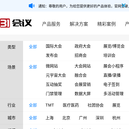
通知：尊敬的用户，为给您提供更好的产品体验，官网登录
产品服务
解决方案
精彩案例
国际大会
政府大会
展览/博览会
全部
类型
发布会
招商会
培训会
微网站
大会网站
展会小程序
全部
场景
元宇宙大会
融合会
直播/录播
互动抽奖
会展营销
电子签到
门禁管理
数据大屏
多活动管理
行业
全部
TMT
医疗医药
社团协会
展览
城市
全部
上海
北京
广州
深圳
杭州