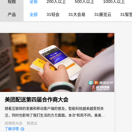
规模
全部
200人以上
500人以上
1000人以上
产品
全部
31轻会
31大会易
31展览云
31智
美团配送第四届合作商大会
随着互联网的发展和移动客户端的普及，智能科技越来越受到关
注，同时也影响了我们生活的方方面面。本次“和而不同，美美与共”
美团配送第四届合作商大会，选择了数字会务加持，他们也迎来了
经销商大会
制造业
了解详情
科技赋能活动管理下的压力解放。