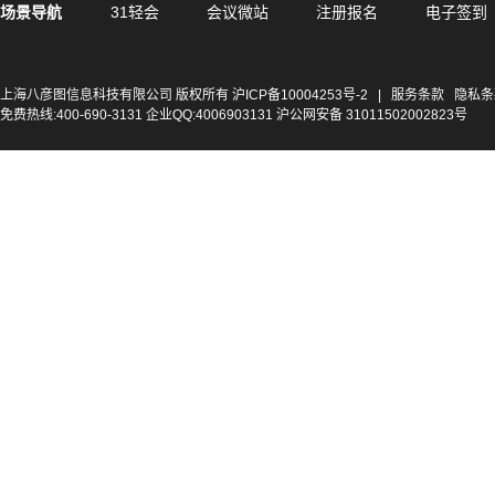
场景导航
31轻会
会议微站
注册报名
电子签到
上海八彦图信息科技有限公司 版权所有
沪ICP备10004253号-2
|
服务条款
隐私条
免费热线:400-690-3131 企业QQ:4006903131 沪公网安备 31011502002823号