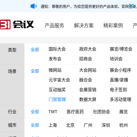
通知：尊敬的用户，为给您提供更好的产品体验，官网登录
产品服务
解决方案
精彩案例
国际大会
政府大会
展览/博览会
全部
类型
发布会
招商会
培训会
微网站
大会网站
展会小程序
全部
场景
元宇宙大会
融合会
直播/录播
互动抽奖
会展营销
电子签到
门禁管理
数据大屏
多活动管理
行业
全部
TMT
医疗医药
社团协会
展览
城市
全部
上海
北京
广州
深圳
杭州