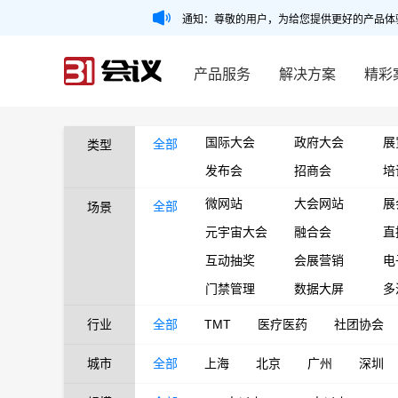
通知：尊敬的用户，为给您提供更好的产品体
产品服务
解决方案
精彩
国际大会
政府大会
展
全部
类型
发布会
招商会
培
微网站
大会网站
展
全部
场景
元宇宙大会
融合会
直
互动抽奖
会展营销
电
门禁管理
数据大屏
多
行业
全部
TMT
医疗医药
社团协会
城市
全部
上海
北京
广州
深圳