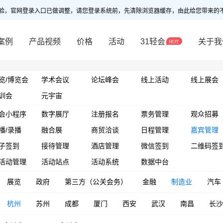
验，官网登录入口已做调整，请您登录系统前，先清除浏览器缓存，由此给您带来的
案例
产品视频
价格
活动
31轻会
关于我
览/博览会
学术会议
论坛峰会
线上活动
线上展会
训会
元宇宙
会小程序
数字展厅
注册报名
票务管理
观众招募
播/录播
融合展
商贸洽谈
日程管理
嘉宾管理
子签到
接待管理
酒店管理
微信签到
二维码签
活动管理
活动站点
活动系统
数据中台
展览
政府
第三方（公关会务）
金融
制造业
汽车
杭州
苏州
成都
厦门
西安
武汉
南昌
长沙