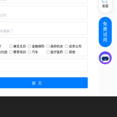
客服
：
免
：
费
试
用
：
T
展览主办
金融保险
政府机关
会务公司
会社团
教育培训
汽车
医疗医药
其他
：
提交