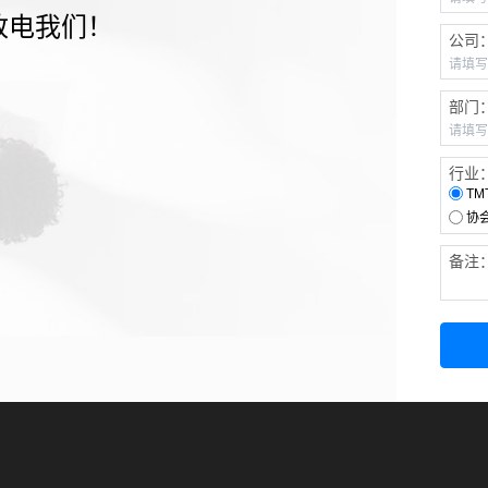
致电我们！
公司
部门
行业
TM
协
备注