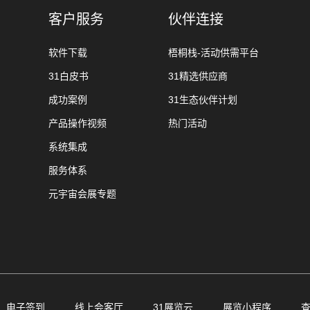
客户服务
伙伴连接
软件下载
梧桐栈-活动供需平台
31白皮书
31精选供应商
成功案例
31生态伙伴计划
产品操作视频
热门活动
系统集成
服务体系
元宇宙会展专题
电子签到
线上会客厅
31展览云
展览小程序