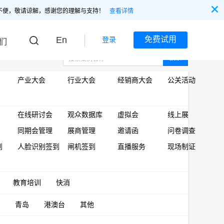
不便，敬请谅解，感谢您的理解与支持！
查看详情
En
免费试用
登录
们
搜索
产业大会
行业大会
经销商大会
公关活动
在线研讨会
观众数据库
虚拟会
线上展
同期会管理
展商管理
邀请函
问卷调查
到
人脸识别签到
闸机签到
直播服务
现场制证
教育培训
快消
青岛
港澳台
其他