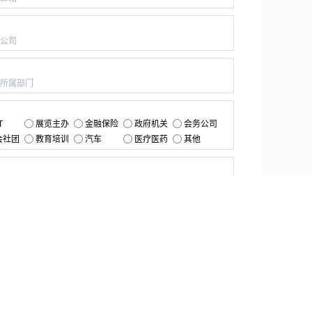
：
：
：
T
展览主办
金融保险
政府机关
会务公司
会社团
教育培训
汽车
医疗医药
其他
：
提交