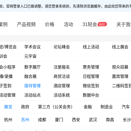
验，官网登录入口已做调整，请您登录系统前，先清除浏览器缓存，由此给您带来的
案例
产品视频
价格
活动
31轻会
关于我
览/博览会
学术会议
论坛峰会
线上活动
线上展会
训会
元宇宙
会小程序
数字展厅
注册报名
票务管理
观众招募
播/录播
融合展
商贸洽谈
日程管理
嘉宾管理
子签到
接待管理
酒店管理
微信签到
二维码签
活动管理
活动站点
活动系统
数据中台
展览
政府
第三方（公关会务）
金融
制造业
汽车
杭州
苏州
成都
厦门
西安
武汉
南昌
长沙