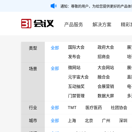
通知：尊敬的用户，为给您提供更好的产品体
产品服务
解决方案
精彩
国际大会
政府大会
展
全部
类型
发布会
招商会
培
微网站
大会网站
展
全部
场景
元宇宙大会
融合会
直
互动抽奖
会展营销
电
门禁管理
数据大屏
多
行业
全部
TMT
医疗医药
社团协会
城市
全部
上海
北京
广州
深圳