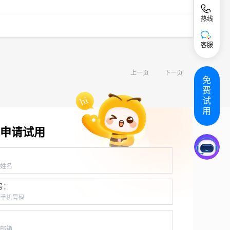
热线
客服
上一页
下一页
免
费
试
用
申请试用
：
号：
：