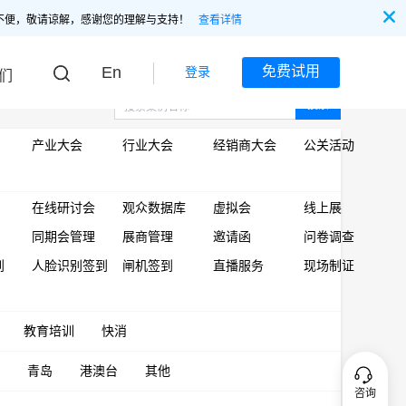
不便，敬请谅解，感谢您的理解与支持！
查看详情
En
免费试用
登录
们
搜索
产业大会
行业大会
经销商大会
公关活动
在线研讨会
观众数据库
虚拟会
线上展
同期会管理
展商管理
邀请函
问卷调查
到
人脸识别签到
闸机签到
直播服务
现场制证
教育培训
快消
青岛
港澳台
其他
咨询