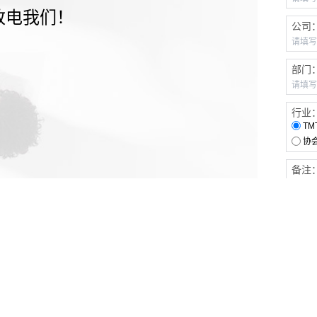
致电我们！
公司
部门
行业
TM
协
备注