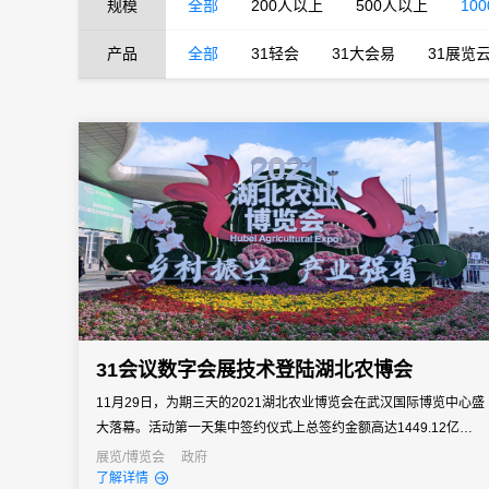
规模
全部
200人以上
500人以上
10
产品
全部
31轻会
31大会易
31展览
31会议数字会展技术登陆湖北农博会
11月29日，为期三天的2021湖北农业博览会在武汉国际博览中心盛
大落幕。活动第一天集中签约仪式上总签约金额高达1449.12亿
元。
展览/博览会
政府
了解详情