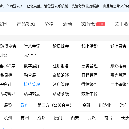
验，官网登录入口已做调整，请您登录系统前，先清除浏览器缓存，由此给您带来的
案例
产品视频
价格
活动
31轻会
关于我
览/博览会
学术会议
论坛峰会
线上活动
线上展会
训会
元宇宙
会小程序
数字展厅
注册报名
票务管理
观众招募
播/录播
融合展
商贸洽谈
日程管理
嘉宾管理
子签到
接待管理
酒店管理
微信签到
二维码签
活动管理
活动站点
活动系统
数据中台
展览
政府
第三方（公关会务）
金融
制造业
汽车
杭州
苏州
成都
厦门
西安
武汉
南昌
长沙