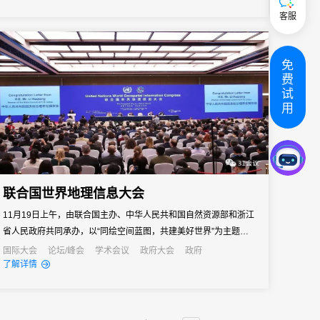
客服
免
费
试
用
联合国世界地理信息大会
11月19日上午，由联合国主办、中华人民共和国自然资源部和浙江
省人民政府共同承办，以“同绘空间蓝图，共建美好世界”为主题的联
合国世界地理信息大会在中国浙江德清开幕。
国际大会
论坛/峰会
学术会议
政府大会
政府
了解详情