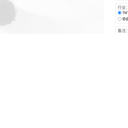
行业
TM
协
备注
客户服务
伙伴连接
软件下载
梧桐栈-活动供需平台
31白皮书
31精选供应商