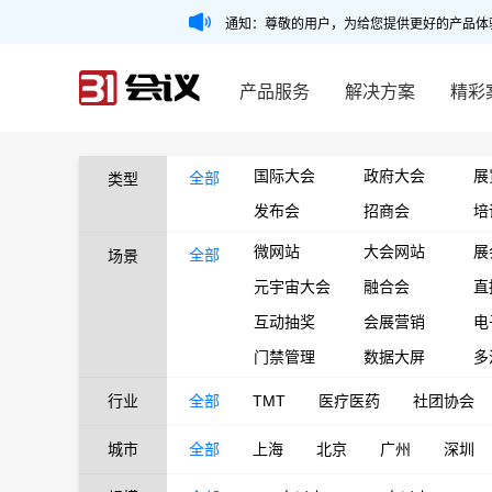
通知：尊敬的用户，为给您提供更好的产品体
产品服务
解决方案
精彩
国际大会
政府大会
展
全部
类型
发布会
招商会
培
微网站
大会网站
展
全部
场景
元宇宙大会
融合会
直
互动抽奖
会展营销
电
门禁管理
数据大屏
多
行业
全部
TMT
医疗医药
社团协会
城市
全部
上海
北京
广州
深圳