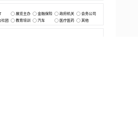
：
T
展览主办
金融保险
政府机关
会务公司
会社团
教育培训
汽车
医疗医药
其他
：
提交
资源中心
产品更新
白皮书与报告