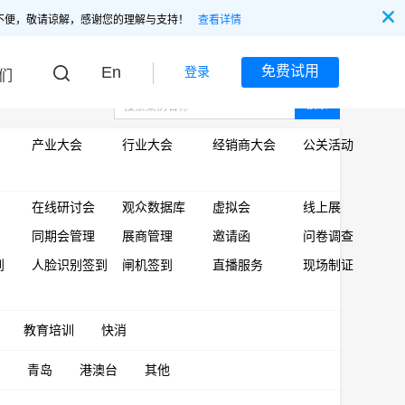
不便，敬请谅解，感谢您的理解与支持！
查看详情
En
免费试用
登录
们
搜索
产业大会
行业大会
经销商大会
公关活动
在线研讨会
观众数据库
虚拟会
线上展
同期会管理
展商管理
邀请函
问卷调查
到
人脸识别签到
闸机签到
直播服务
现场制证
教育培训
快消
青岛
港澳台
其他