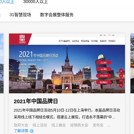
00人以上
30000人以上
云
31智慧现场
数字会展整体服务
2021年中国品牌日
2021年中国品牌日活动5月10日-12日在上海举行。本届品牌日活动
采用线上线下相结合模式，搭建云上展馆，打造永不落幕的“中国品
牌日”。31会议为本届品牌日活动提供会展数字化技术与服务支持。
政府大会
线上活动
线上展会
经销商大会
发布会
招商会
政府
了解详情