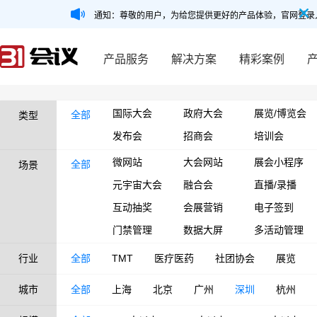
通知：尊敬的用户，为给您提供更好的产品体验，官网登录
产品服务
解决方案
精彩案例
国际大会
政府大会
展览/博览会
全部
类型
发布会
招商会
培训会
微网站
大会网站
展会小程序
全部
场景
元宇宙大会
融合会
直播/录播
互动抽奖
会展营销
电子签到
门禁管理
数据大屏
多活动管理
行业
全部
TMT
医疗医药
社团协会
展览
城市
全部
上海
北京
广州
深圳
杭州