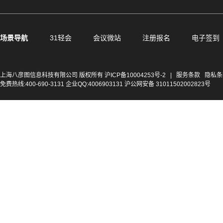
场景导航
31轻会
会议微站
注册报名
电子签到
上海八彦图信息科技有限公司 版权所有
沪ICP备10004253号-2
|
服务条款
隐私条
免费热线:400-690-3131 企业QQ:4006903131 沪公网安备 31011502002823号