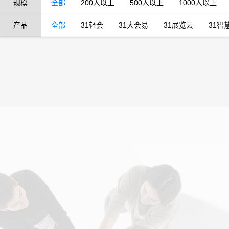
规模
全部
200人以上
500人以上
1000人以上
产品
全部
31轻会
31大会易
31展览云
31智