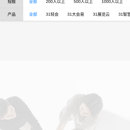
规模
全部
200人以上
500人以上
1000人以上
产品
全部
31轻会
31大会易
31展览云
31智