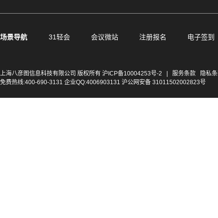
场景导航
31轻会
会议微站
注册报名
电子签到
上海八彦图信息科技有限公司 版权所有
沪ICP备10004253号-2
|
服务条款
隐私条
免费热线:400-690-3131 企业QQ:4006903131 沪公网安备 31011502002823号