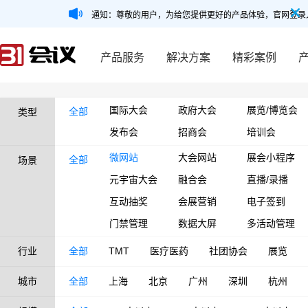
通知：尊敬的用户，为给您提供更好的产品体验，官网登录
产品服务
解决方案
精彩案例
国际大会
政府大会
展览/博览会
全部
类型
发布会
招商会
培训会
微网站
大会网站
展会小程序
全部
场景
元宇宙大会
融合会
直播/录播
互动抽奖
会展营销
电子签到
门禁管理
数据大屏
多活动管理
行业
全部
TMT
医疗医药
社团协会
展览
城市
全部
上海
北京
广州
深圳
杭州