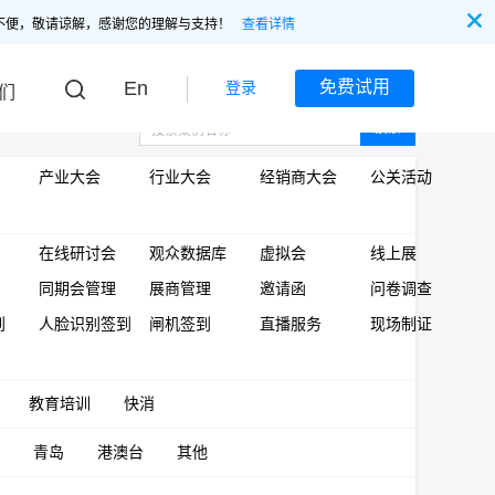
不便，敬请谅解，感谢您的理解与支持！
查看详情
En
免费试用
登录
们
搜索
产业大会
行业大会
经销商大会
公关活动
在线研讨会
观众数据库
虚拟会
线上展
同期会管理
展商管理
邀请函
问卷调查
到
人脸识别签到
闸机签到
直播服务
现场制证
教育培训
快消
青岛
港澳台
其他