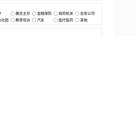
：
T
展览主办
金融保险
政府机关
会务公司
会社团
教育培训
汽车
医疗医药
其他
：
提交
资源中心
产品更新
白皮书与报告