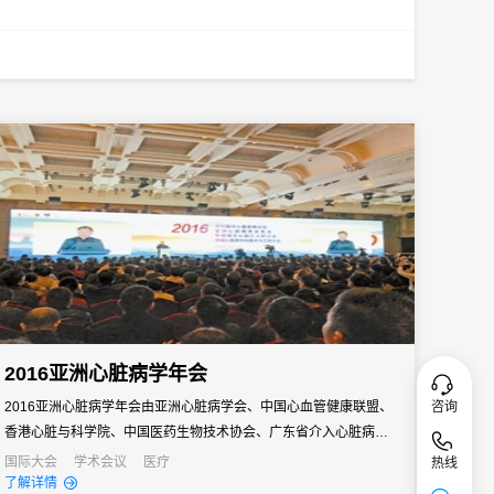
2016亚洲心脏病学年会
咨询
2016亚洲心脏病学年会由亚洲心脏病学会、中国心血管健康联盟、
香港心脏与科学院、中国医药生物技术协会、广东省介入心脏病学
会联盟共同主办”于12月16日-12月18日在中国深圳隆重召开。超过
国际大会
学术会议
医疗
热线
了解详情
100名来自亚洲及欧美各国心血管领域的医学专家、近2000名心血