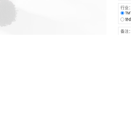
行业
TM
协
备注
客户服务
伙伴连接
软件下载
梧桐栈-活动供需平台
31白皮书
31精选供应商