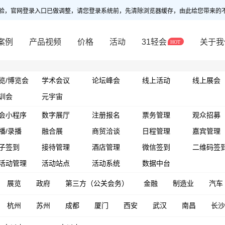
验，官网登录入口已做调整，请您登录系统前，先清除浏览器缓存，由此给您带来的
案例
产品视频
价格
活动
31轻会
关于我
览/博览会
学术会议
论坛峰会
线上活动
线上展会
训会
元宇宙
会小程序
数字展厅
注册报名
票务管理
观众招募
播/录播
融合展
商贸洽谈
日程管理
嘉宾管理
子签到
接待管理
酒店管理
微信签到
二维码签
活动管理
活动站点
活动系统
数据中台
展览
政府
第三方（公关会务）
金融
制造业
汽车
杭州
苏州
成都
厦门
西安
武汉
南昌
长沙