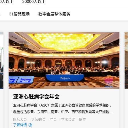
00人以上
30000人以上
云
31智慧现场
数字会展整体服务
亚洲心脏病学会年会
亚洲心脏病学会（ASC）隶属于亚洲心血管健康联盟的学术组织，
覆盖包括东亚、东南亚、南亚、中亚、西亚和俄罗斯等大亚洲地
区，会员来自于各国心血管临床医生，由亚洲各个国家和地区的团
国际大会
论坛/峰会
年会
学术会议
医疗
了解详情
体会员以及企业客户组成。亚洲心脏病学会年会（ASSA）是每年亚