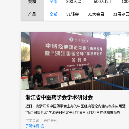
规模
全部
200人以上
500人以上
10
产品
全部
31轻会
31大会易
31展览
浙江省中医药学会学术研讨会
近日，由浙江省中医药学会主办的中医经典理论内涵与临床应用暨
“浙江国医名师”学术研讨班定于4月19日-4月21日在杭州市举办。31
会议作为独家数字会务支持，为本次会议提供了不同场景的签到，
学术会议
医疗医药
了解详情
并顺利完成。