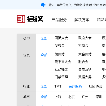
通知：尊敬的用户，为给您提供更好的产品体
产品服务
解决方案
精彩
国际大会
政府大会
展
全部
类型
发布会
招商会
培
微网站
大会网站
展
全部
场景
元宇宙大会
融合会
直
互动抽奖
会展营销
电
门禁管理
数据大屏
多
行业
全部
TMT
医疗医药
社团协会
城市
全部
上海
北京
广州
深圳