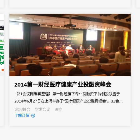
洲心脏病医生的年度学术盛会，由亚洲心脏病学会、香港心脏专科
学院、中国心...
2014第一财经医疗健康产业投融资峰会
【31会议网编辑整理】第一财经旗下专业投融资平台创投联盟于
2014年6月27日在上海举办了“医疗健康产业投融资峰会”。31会议
网为这次大会提供数字化资讯推广平台，通过31会议一系列数字化
论坛/峰会
学术会议
医疗
了解详情
推广活动，为本次活动吸引到了众多的报名参会者。