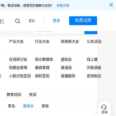
不便，敬请谅解，感谢您的理解与支持！
查看详情
En
免费试用
登录
们
搜索
产业大会
行业大会
经销商大会
公关活动
在线研讨会
观众数据库
虚拟会
线上展
同期会管理
展商管理
邀请函
问卷调查
到
人脸识别签到
闸机签到
直播服务
现场制证
教育培训
快消
青岛
港澳台
其他
咨询