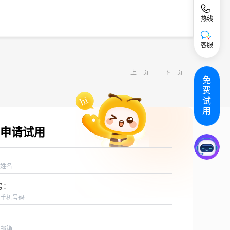
热线
客服
上一页
下一页
免
费
试
用
申请试用
：
号：
：