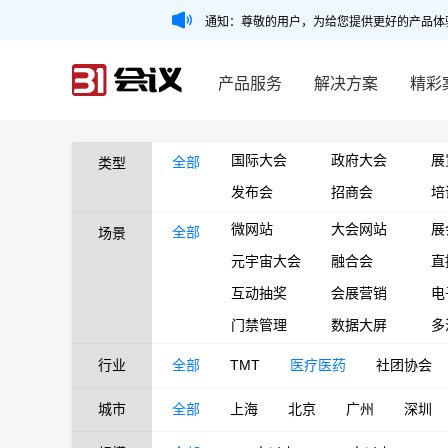
通知：尊敬的用户，为给您提供更好的产品体
产品服务
解决方案
精彩
国际大会
政府大会
展
全部
类型
发布会
招商会
培
微网站
大会网站
展
全部
场景
元宇宙大会
融合会
直
互动抽奖
会展营销
电
门禁管理
数据大屏
多
行业
全部
TMT
医疗医药
社团协会
城市
全部
上海
北京
广州
深圳