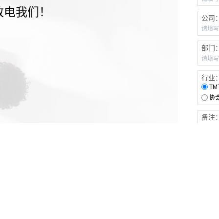
致电我们！
公司
部门
行业
TM
协
备注