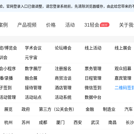
验，官网登录入口已做调整，请您登录系统前，先清除浏览器缓存，由此给您带来的
案例
产品视频
价格
活动
31轻会
关于我
览/博览会
学术会议
论坛峰会
线上活动
线上展会
训会
元宇宙
会小程序
数字展厅
注册报名
票务管理
观众招募
播/录播
融合展
商贸洽谈
日程管理
嘉宾管理
子签到
接待管理
酒店管理
微信签到
二维码签
活动管理
活动站点
活动系统
数据中台
展览
政府
第三方（公关会务）
金融
制造业
汽车
杭州
苏州
成都
厦门
西安
武汉
南昌
长沙