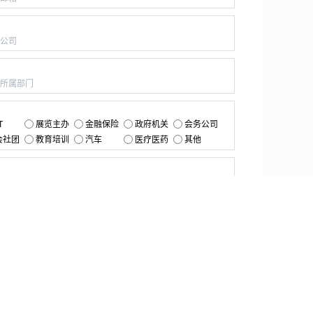
：
：
：
T
展览主办
金融保险
政府机关
会务公司
会社团
教育培训
汽车
医疗医药
其他
：
提交