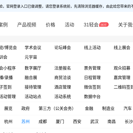
验，官网登录入口已做调整，请您登录系统前，先清除浏览器缓存，由此给您带来的
案例
产品视频
价格
活动
31轻会
关于我
览/博览会
学术会议
论坛峰会
线上活动
线上展会
训会
元宇宙
会小程序
数字展厅
注册报名
票务管理
观众招募
播/录播
融合展
商贸洽谈
日程管理
嘉宾管理
子签到
接待管理
酒店管理
微信签到
二维码签
活动管理
活动站点
活动系统
数据中台
展览
政府
第三方（公关会务）
金融
制造业
汽车
杭州
苏州
成都
厦门
西安
武汉
南昌
长沙