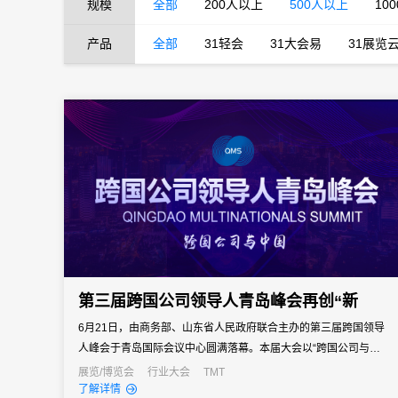
规模
全部
200人以上
500人以上
10
产品
全部
31轻会
31大会易
31展览
第三届跨国公司领导人青岛峰会再创“新
6月21日，由商务部、山东省人民政府联合主办的第三届跨国领导
人峰会于青岛国际会议中心圆满落幕。本届大会以“跨国公司与中国”
为主题，为跨国公司、工商各界、政界和学界提供了沟通交流的机
展览/博览会
行业大会
TMT
了解详情
会与平台。本届大会吸引来自境外467家世界500强企业和行业领军