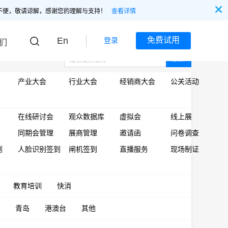
不便，敬请谅解，感谢您的理解与支持！
查看详情
En
免费试用
登录
们
搜索
产业大会
行业大会
经销商大会
公关活动
在线研讨会
观众数据库
虚拟会
线上展
同期会管理
展商管理
邀请函
问卷调查
到
人脸识别签到
闸机签到
直播服务
现场制证
教育培训
快消
青岛
港澳台
其他