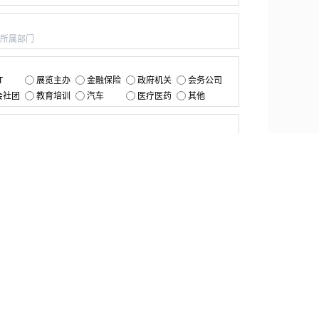
：
：
T
展览主办
金融保险
政府机关
会务公司
会社团
教育培训
汽车
医疗医药
其他
：
提交
资源中心