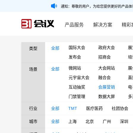
通知：尊敬的用户，为给您提供更好的产品体
产品服务
解决方案
精彩
国际大会
政府大会
展
全部
类型
发布会
招商会
培
微网站
大会网站
展
全部
场景
元宇宙大会
融合会
直
互动抽奖
会展营销
电
门禁管理
数据大屏
多
行业
全部
TMT
医疗医药
社团协会
城市
全部
上海
北京
广州
深圳