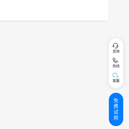
咨询
热线
客服
免
费
试
用