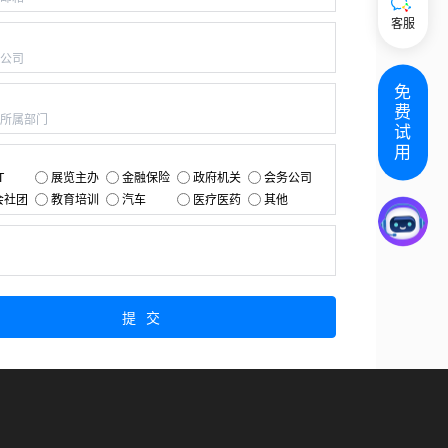
客服
：
免
：
费
试
用
：
T
展览主办
金融保险
政府机关
会务公司
会社团
教育培训
汽车
医疗医药
其他
：
提交