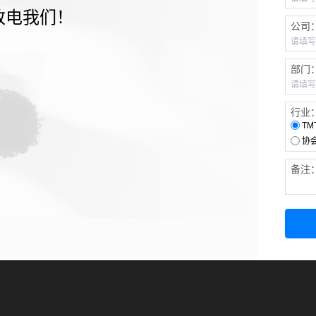
致电我们！
公司
部门
行业
TM
协
备注