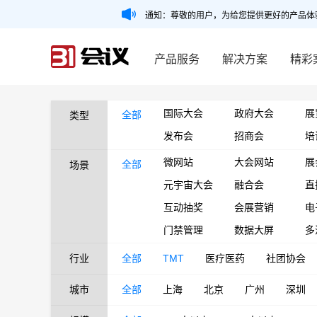
通知：尊敬的用户，为给您提供更好的产品体
产品服务
解决方案
精彩
国际大会
政府大会
展
全部
类型
发布会
招商会
培
微网站
大会网站
展
全部
场景
元宇宙大会
融合会
直
互动抽奖
会展营销
电
门禁管理
数据大屏
多
行业
全部
TMT
医疗医药
社团协会
城市
全部
上海
北京
广州
深圳