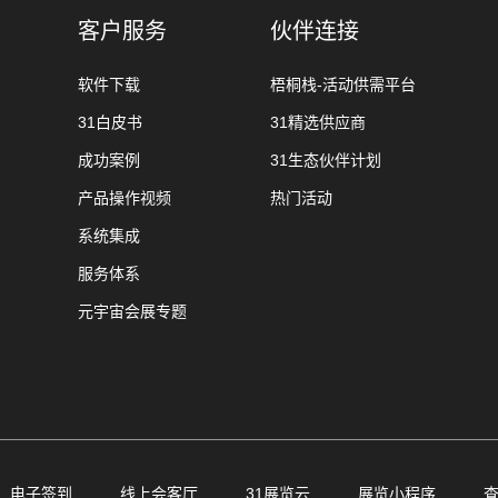
客户服务
伙伴连接
软件下载
梧桐栈-活动供需平台
31白皮书
31精选供应商
成功案例
31生态伙伴计划
产品操作视频
热门活动
系统集成
服务体系
元宇宙会展专题
电子签到
线上会客厅
31展览云
展览小程序