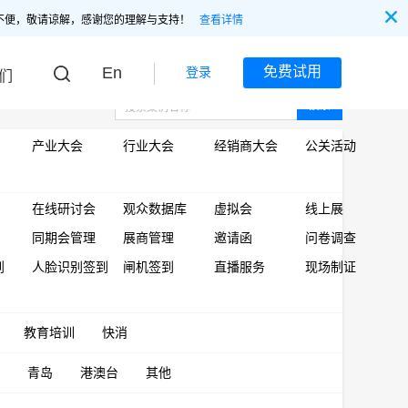
不便，敬请谅解，感谢您的理解与支持！
查看详情
En
免费试用
登录
们
搜索
产业大会
行业大会
经销商大会
公关活动
在线研讨会
观众数据库
虚拟会
线上展
同期会管理
展商管理
邀请函
问卷调查
到
人脸识别签到
闸机签到
直播服务
现场制证
教育培训
快消
青岛
港澳台
其他