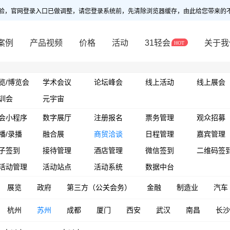
验，官网登录入口已做调整，请您登录系统前，先清除浏览器缓存，由此给您带来的
案例
产品视频
价格
活动
31轻会
关于我
览/博览会
学术会议
论坛峰会
线上活动
线上展会
训会
元宇宙
会小程序
数字展厅
注册报名
票务管理
观众招募
播/录播
融合展
商贸洽谈
日程管理
嘉宾管理
子签到
接待管理
酒店管理
微信签到
二维码签
活动管理
活动站点
活动系统
数据中台
展览
政府
第三方（公关会务）
金融
制造业
汽车
杭州
苏州
成都
厦门
西安
武汉
南昌
长沙