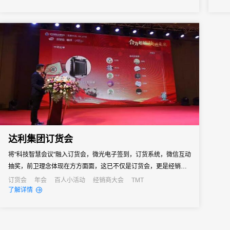
企业
不断强
达利集团订货会
将"科技智慧会议"融入订货会，微光电子签到，订货系统，微信互动
抽奖，前卫理念体现在方方面面，这已不仅是订货会，更是经销商
与厂家双赢的订货狂欢派对。
订货会
年会
百人小活动
经销商大会
TMT
了解详情