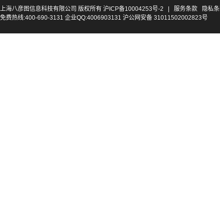
上海八彦图信息科技有限公司 版权所有
沪ICP备10004253号-2
|
服务条款
隐私条
免费热线:400-690-3131 企业QQ:4006903131 沪公网安备 31011502002823号