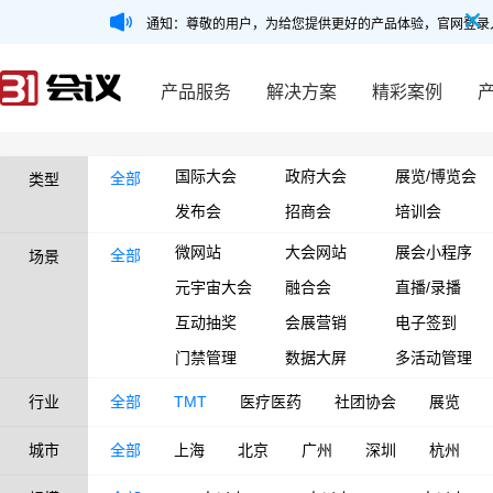
通知：尊敬的用户，为给您提供更好的产品体验，官网登录
产品服务
解决方案
精彩案例
国际大会
政府大会
展览/博览会
全部
类型
发布会
招商会
培训会
微网站
大会网站
展会小程序
全部
场景
元宇宙大会
融合会
直播/录播
互动抽奖
会展营销
电子签到
门禁管理
数据大屏
多活动管理
行业
全部
TMT
医疗医药
社团协会
展览
城市
全部
上海
北京
广州
深圳
杭州