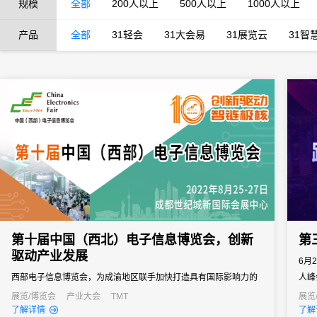
规模
全部
200人以上
500人以上
1000人以上
产品
全部
31轻会
31大会易
31展览云
31智
第十届中国（西北）电子信息博览会，创新
第
驱动产业发展
6月
西部电子信息博览会，为成渝地区联手加快打造具有国际影响力的
人峰
电子信息产业集群作出了重要贡献，未来必然可期。
为主
展览/博览会
产业大会
TMT
展览
了解详情
了解
会与